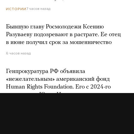
7 часов назад
ИСТОРИИ
Бывшую главу Росмолодежи Ксению
Разуваеву подозревают в растрате. Ее отец
в июне получил срок за мошенничество
6 часов назад
Генпрокуратура РФ объявила
«нежелательным» американский фонд
Human Rights Foundation. Его с 2024-го
возглавляет Юлия Навальная
5 часов назад
На ютьюбе заблокировали канал
националистического объединения «Русская