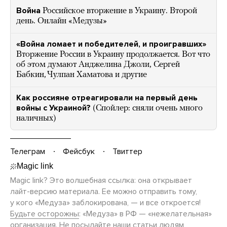
Война
Российское вторжение в Украину. Второй
день. Онлайн «Медузы»
«Война ломает и победителей, и проигравших»
Вторжение России в Украину продолжается. Вот что
об этом думают Анджелина Джоли, Сергей
Бабкин, Чулпан Хаматова и другие
Как россияне отреагировали на первый день
войны с Украиной?
(Спойлер: сняли очень много
наличных)
Телеграм
Фейсбук
Твиттер
Magic link? Это волшебная ссылка: она открывает
лайт-версию
материала. Ее можно отправить тому,
у кого «Медуза» заблокирована, — и все откроется!
Будьте осторожны
: «Медуза» в РФ — «нежелательная»
организация. Не посылайте наши статьи людям,