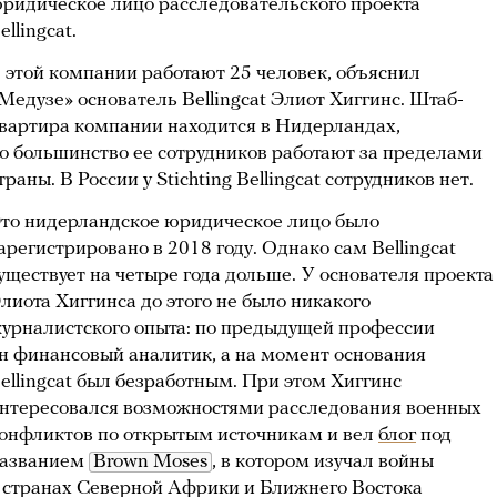
ридическое лицо расследовательского проекта
ellingcat.
 этой компании работают 25 человек, объяснил
Медузе» основатель Bellingcat Элиот Хиггинс. Штаб-
вартира компании находится в Нидерландах,
о большинство ее сотрудников работают за пределами
траны. В России у Stichting Bellingcat сотрудников нет.
то нидерландское юридическое лицо было
арегистрировано в 2018 году. Однако сам Bellingcat
уществует на четыре года дольше.
У основателя проекта
лиота Хиггинса до этого не было никакого
урналистского опыта: по предыдущей профессии
н финансовый аналитик, а на момент основания
ellingcat был безработным. При этом Хиггинс
нтересовался возможностями расследования военных
онфликтов по открытым источникам и вел
блог
под
азванием
Brown Moses
, в котором изучал войны
 странах Северной Африки и Ближнего Востока