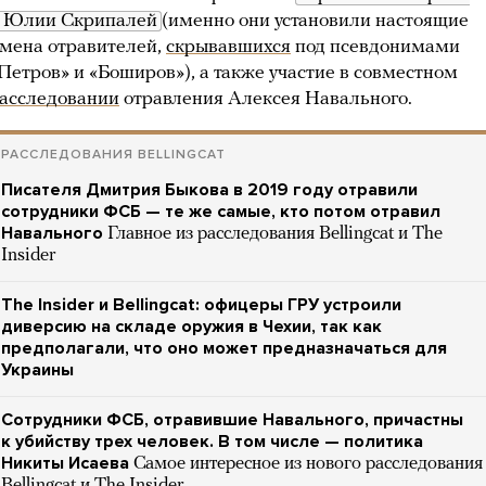
 Юлии Скрипалей
(именно они установили настоящие
мена отравителей,
скрывавшихся
под псевдонимами
Петров» и «Боширов»), а также участие в совместном
асследовании
отравления Алексея Навального.
РАССЛЕДОВАНИЯ BELLINGCAT
Писателя Дмитрия Быкова в 2019 году отравили
сотрудники ФСБ — те же самые, кто потом отравил
Навального
Главное из расследования Bellingcat и The
Insider
The Insider и Bellingcat: офицеры ГРУ устроили
диверсию на складе оружия в Чехии, так как
предполагали, что оно может предназначаться для
Украины
Сотрудники ФСБ, отравившие Навального, причастны
к убийству трех человек. В том числе — политика
Никиты Исаева
Самое интересное из нового расследования
Bellingcat и The Insider