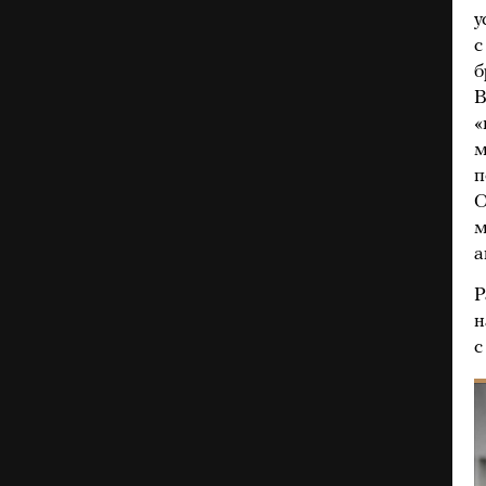
у
с
б
В
«
м
п
О
м
а
Р
н
с