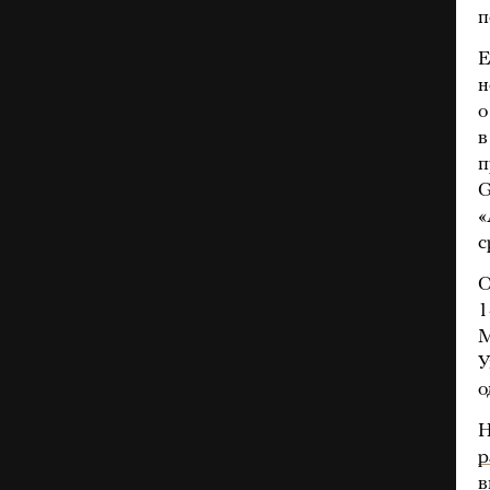
п
Е
н
о
в
п
G
«
с
О
1
M
У
о
Н
р
в