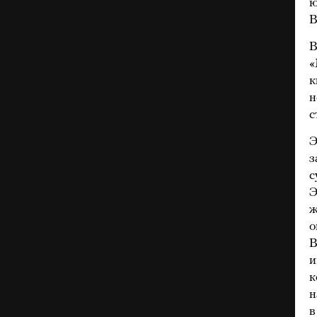
ю
B
В
«
к
н
с
Э
з
с
Э
ж
о
B
и
к
н
в