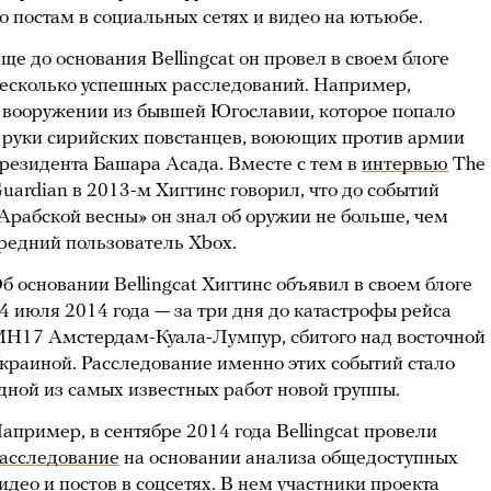
о постам в социальных сетях и видео на ютьюбе.
ще до основания Bellingcat он провел в своем блоге
есколько успешных расследований. Например,
 вооружении из бывшей Югославии, которое попало
 руки сирийских повстанцев, воюющих против армии
резидента Башара Асада. Вместе с тем в
интервью
The
uardian в 2013-м Хиггинс говорил, что до событий
Арабской весны» он знал об оружии не больше, чем
редний пользователь Xbox.
б основании Bellingcat Хиггинс объявил в своем блоге
4 июля 2014 года — за три дня до катастрофы рейса
H17 Амстердам-Куала-Лумпур, сбитого над восточной
краиной. Расследование именно этих событий стало
дной из самых известных работ новой группы.
апример, в сентябре 2014 года Bellingcat провели
асследование
на основании анализа общедоступных
идео и постов в соцсетях. В нем участники проекта