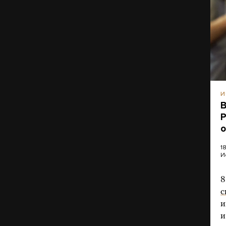
И
B
Р
о
1
И
8
с
и
и