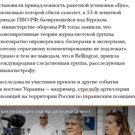
становили принадлежность ракетной установки «Бук»,
 помощью которой сбили самолет, к 53-й зенитной
ригаде ПВО РФ, базирующейся под Курском.
 министерстве обороны РФ тогда заявили, что
конспиративные теории журналистской группы
ногократно опровергались блогерами и экспертами,
оэтому серьезному комментированию не подлежат».
днако к тем же выводам, что и Bellingcat, пришла
еждународная следственная группа, расследующая
виакатастрофу.
асследовали участники проекта и другие события
а востоке Украины — например,
стрельбу
артиллерии
 позиций на территории России по украинским позиция
КАК ПРОХОДИТ СУД ПО ДЕЛУ РЕЙСА MH17