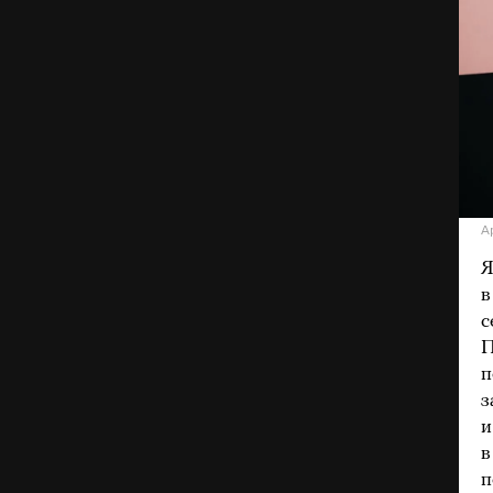
А
Я
в
с
П
п
з
и
в
п