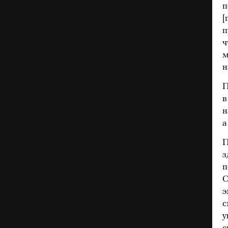
п
[
п
ч
м
н
П
в
н
а
П
з
п
О
э
с
у