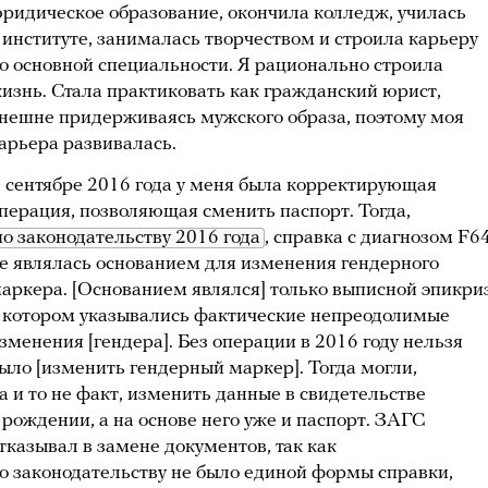
ридическое образование, окончила колледж, училась
 институте, занималась творчеством и строила карьеру
о основной специальности. Я рационально строила
изнь. Стала практиковать как гражданский юрист,
нешне придерживаясь мужского образа, поэтому моя
арьера развивалась.
 сентябре 2016 года у меня была корректирующая
перация, позволяющая сменить паспорт. Тогда,
по законодательству 2016 года
, справка с диагнозом F6
е являлась основанием для изменения гендерного
аркера. [Основанием являлся] только выписной эпикриз
 котором указывались фактические непреодолимые
зменения [гендера]. Без операции в 2016 году нельзя
ыло [изменить гендерный маркер]. Тогда могли,
а и то не факт, изменить данные в свидетельстве
 рождении, а на основе него уже и паспорт. ЗАГС
тказывал в замене документов, так как
о законодательству не было единой формы справки,