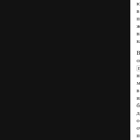
ю
в
п
ж
в
к
В
о
н
м
в
и
б
д
о
о
п