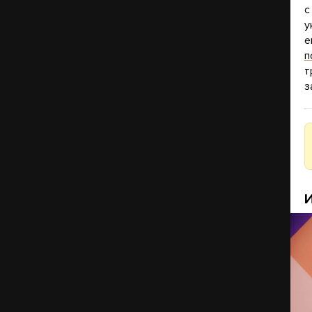
с
у
е
п
т
з
И