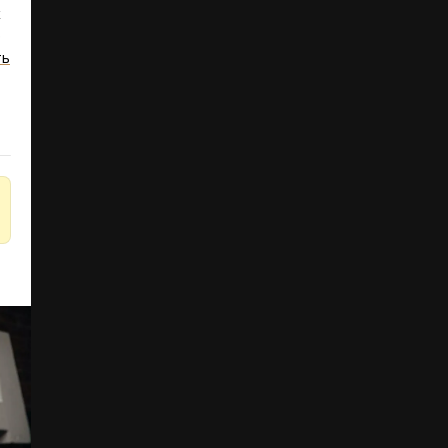
х
е
ть