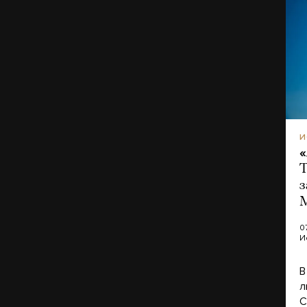
И
«
Т
з
М
0
И
В
л
C