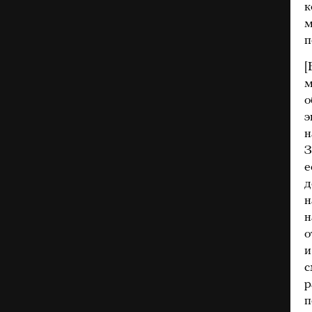
к
м
п
[
м
о
э
н
З
е
д
н
н
о
и
с
р
п