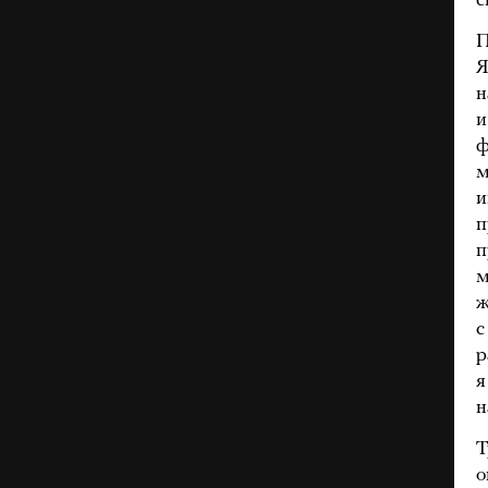
с
П
Я
н
и
ф
м
и
п
п
м
ж
с
р
я
н
Т
о