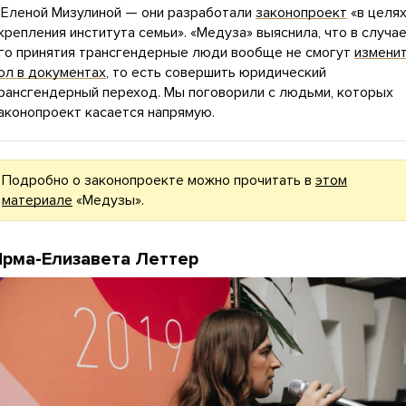
 Еленой Мизулиной — они разработали
законопроект
«в целя
крепления института семьи». «Медуза» выяснила, что в случа
го принятия трансгендерные люди вообще не смогут
измени
ол в документах
, то есть совершить юридический
рансгендерный переход. Мы поговорили с людьми, которых
аконопроект касается напрямую.
Подробно о законопроекте можно прочитать в
этом
материале
«Медузы».
рма-Елизавета Леттер