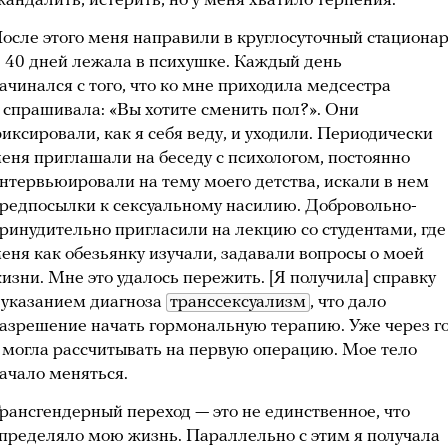
кандалить, истерить, но у меня хватило терпения.
осле этого меня направили в круглосуточный стационар
 40 дней лежала в психушке. Каждый день
ачинался с того, что ко мне приходила медсестра
 спрашивала: «Вы хотите сменить пол?». Они
иксировали, как я себя веду, и уходили. Периодически
еня приглашали на беседу с психологом, постоянно
нтервьюировали на тему моего детства, искали в нем
редпосылки к сексуальному насилию. Добровольно-
ринудительно пригласили на лекцию со студентами, где
еня как обезьянку изучали, задавали вопросы о моей
изни. Мне это удалось пережить. [Я получила] справку
 указанием диагноза
транссексуализм
, что дало
азрешение начать гормональную терапию. Уже через г
 могла рассчитывать на первую операцию. Мое тело
ачало меняться.
рансгендерный переход — это не единственное, что
пределяло мою жизнь. Параллельно с этим я получала