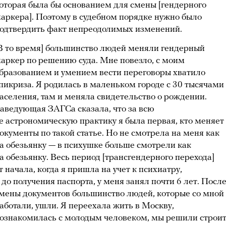
оторая была бы основанием для смены [гендерного
аркера]. Поэтому в судебном порядке нужно было
одтвердить факт непреодолимых изменений.
В то время] большинство людей меняли гендерный
аркер по решению суда. Мне повезло, с моим
бразованием и умением вести переговоры хватило
пикриза. Я родилась в маленьком городе с 30 тысячами
аселения, там и меняла свидетельство о рождении.
аведующая ЗАГСа сказала, что за всю
е астрономическую практику я была первая, кто меняет
окументы по такой статье. Но не смотрела на меня как
а обезьянку — в психушке больше смотрели как
а обезьянку. Весь период [трансгендерного перехода]
т начала, когда я пришла на учет к психиатру,
 до получения паспорта, у меня занял почти 6 лет. Посл
мены документов большинство людей, которые со мной
аботали, ушли. Я переехала жить в Москву,
ознакомилась с молодым человеком, мы решили строи