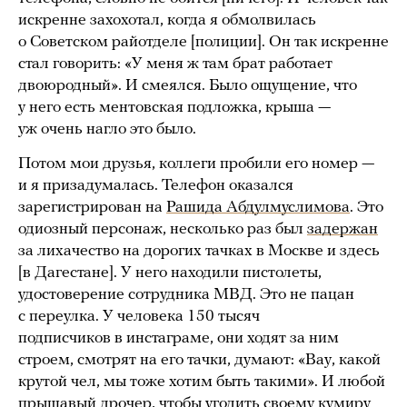
искренне захохотал, когда я обмолвилась
о Советском райотделе [полиции]. Он так искренне
стал говорить: «У меня ж там брат работает
двоюродный». И смеялся. Было ощущение, что
у него есть ментовская подложка, крыша —
уж очень нагло это было.
Потом мои друзья, коллеги пробили его номер —
и я призадумалась. Телефон оказался
зарегистрирован на
Рашида Абдулмуслимова
. Это
одиозный персонаж, несколько раз был
задержан
за лихачество на дорогих тачках в Москве и здесь
[в Дагестане]. У него находили пистолеты,
удостоверение сотрудника МВД. Это не пацан
с переулка. У человека 150 тысяч
подписчиков в инстаграме, они ходят за ним
строем, смотрят на его тачки, думают: «Вау, какой
крутой чел, мы тоже хотим быть такими». И любой
прыщавый дрочер, чтобы угодить своему кумиру