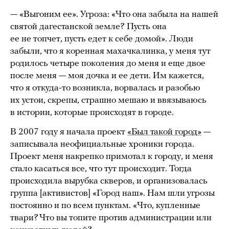
— «Выгоним ее». Угроза: «Что она забыла на нашей
святой дагестанской земле? Пусть она
ее не топчет, пусть едет к себе домой». Люди
забыли, что я коренная махачкалинка, у меня тут
родилось четыре поколения до меня и еще двое
после меня — моя дочка и ее дети. Им кажется,
что я откуда-то возникла, ворвалась и разобью
их устои, скрепы, страшно мешаю и ввязываюсь
в истории, которые происходят в городе.
В 2007 году я начала проект
«Был такой город»
—
записывала неофициальные хроники города.
Проект меня накрепко примотал к городу, и меня
стало касаться все, что тут происходит. Тогда
происходила вырубка скверов, и организовалась
группа [активистов] «Город наш». Нам шли угрозы
постоянно и по всем пунктам. «Что, купленные
твари? Что вы топите против администрации или