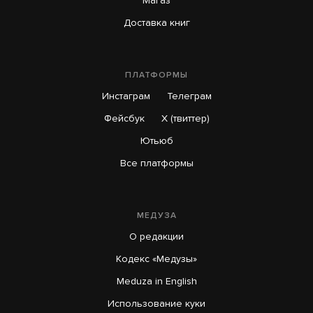
Магаз
Доставка книг
Юлия Навальная призвала голосовать
за «Яблоко» на выборах в Госдуму
ПЛАТФОРМЫ
13 часов назад
Инстаграм
Телеграм
Фейсбук
X (твиттер)
Ютьюб
Все платформы
МЕДУЗА
О редакции
Кодекс «Медузы»
Meduza in English
Использование куки