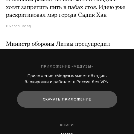
хотят запретить пить в пабах стоя. Идею уже
раскритиковал мэр города Садик Хан
8 часов назад
Министр обороны Литвы предупредил
о возможных российских ударах по странам
Балтийского региона с помощью
ПРИЛОЖЕНИЕ «МЕДУЗЫ»
захваченных украинских дронов
Приложение «Медузы» умеет обходить
9 часов назад
блокировки и работает в России без VPN.
В Москве похоронили генерал-майора
СКАЧАТЬ ПРИЛОЖЕНИЕ
Валерия Плохотнюка. Вероятно, он погиб при
взрыве на юбилее главкома Воздушно-
космических сил
КНИГИ
13 часов назад