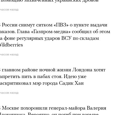
 помощью захваченных украинских дронов
 часов назад
 России снимут ситком «ПВЗ» о пункте выдачи
аказов. Глава «Газпром-медиа» сообщил об этом
а фоне регулярных ударов ВСУ по складам
ildberries
1 часов назад
 главном районе ночной жизни Лондона хотят
апретить пить в пабах стоя. Идею уже
аскритиковал мэр города Садик Хан
 часов назад
 Москве похоронили генерал-майора Валерия