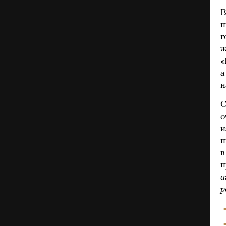
В
п
г
ж
«
а
н
С
о
и
п
в
п
а
р