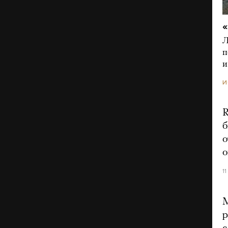
«
Л
п
и
И
R
б
о
о
1
М
р