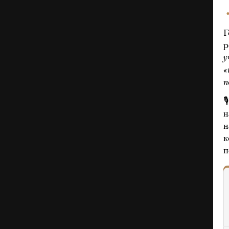
Г
р
у
«
п

к
п