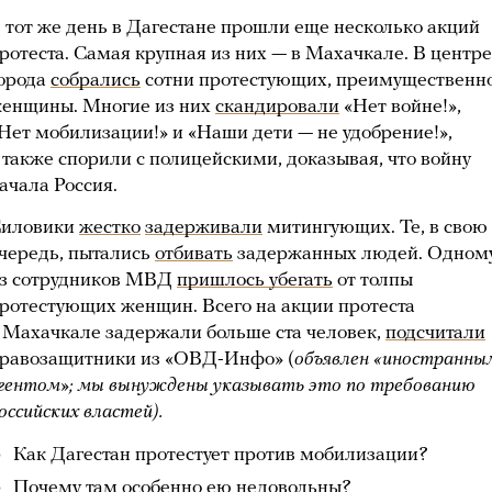
 тот же день в Дагестане прошли еще несколько акций
ротеста. Самая крупная из них — в Махачкале. В центре
орода
собрались
сотни протестующих, преимущественн
енщины. Многие из них
скандировали
«Нет войне!»,
Нет мобилизации!» и «Наши дети — не удобрение!»,
 также спорили с полицейскими, доказывая, что войну
ачала Россия.
иловики
жестко
задерживали
митингующих. Те, в свою
чередь, пытались
отбивать
задержанных людей. Одном
з сотрудников МВД
пришлось убегать
от толпы
ротестующих женщин. Всего на акции протеста
 Махачкале задержали больше ста человек,
подсчитали
равозащитники из «ОВД-Инфо» (
объявлен «иностранны
гентом»; мы вынуждены указывать это по требованию
оссийских властей).
Как Дагестан протестует против мобилизации?
Почему там особенно ею недовольны?