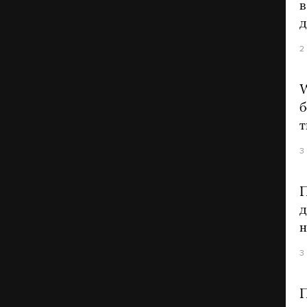
в
2
W
б
т
3
П
д
н
3
П