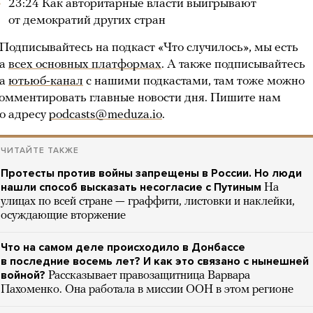
23:24 Как авторитарные власти выигрывают
от демократий других стран
Подписывайтесь на подкаст «Что случилось», мы есть
на
всех основных платформах
. А также подписывайтесь
на
ютьюб-канал
с нашими подкастами, там тоже можно
омментировать главные новости дня. Пишите нам
о адресу
podcasts@meduza.io
.
ЧИТАЙТЕ ТАКЖЕ
Протесты против войны запрещены в России. Но люди
нашли способ высказать несогласие с Путиным
На
улицах по всей стране — граффити, листовки и наклейки,
осуждающие вторжение
Что на самом деле происходило в Донбассе
в последние восемь лет? И как это связано с нынешней
войной?
Рассказывает правозащитница Варвара
Пахоменко. Она работала в миссии ООН в этом регионе