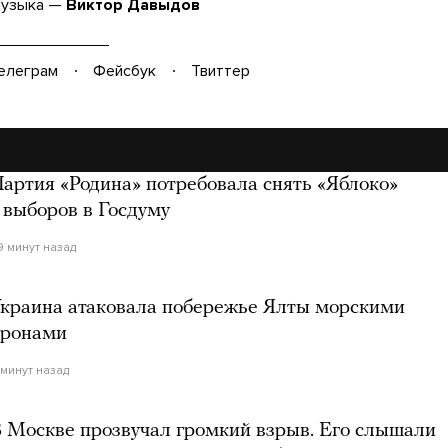
узыка —
Виктор Давыдов
елеграм
Фейсбук
Твиттер
артия «Родина» потребовала снять «Яблоко»
 выборов в Госдуму
9 минут назад
краина атаковала побережье Ялты морскими
дронами
1 минут назад
 Москве прозвучал громкий взрыв. Его слышали