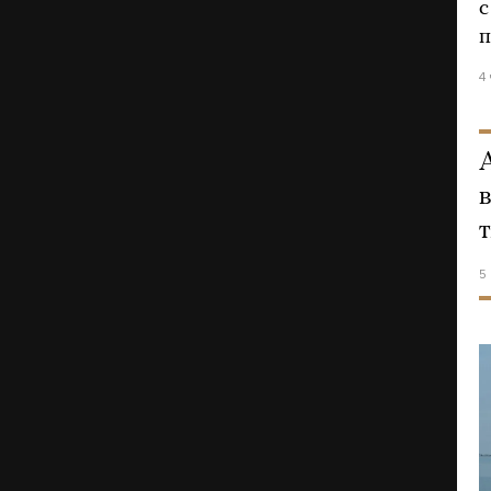
с
п
4
5