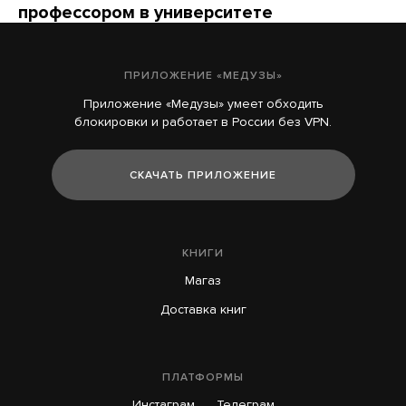
профессором в университете
Сейчас его обвинили в плагиате, а к его биографии
возникли вопросы
ПРИЛОЖЕНИЕ «МЕДУЗЫ»
13 часов назад
НОВОСТИ
Приложение «Медузы» умеет обходить
блокировки и работает в России без VPN.
Зеленский: США будут каждый месяц
поставлять Украине ракеты для Patriot
СКАЧАТЬ ПРИЛОЖЕНИЕ
19 часов назад
КНИГИ
Магаз
Доставка книг
ПЛАТФОРМЫ
Инстаграм
Телеграм