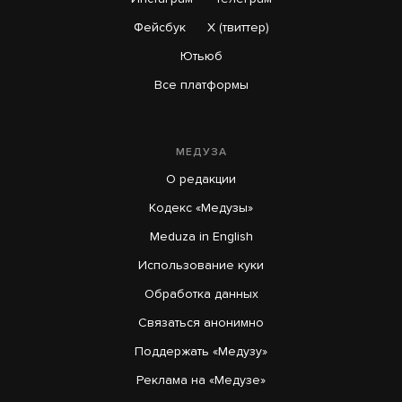
Фейсбук
X (твиттер)
Ютьюб
Все платформы
Война
1627-й день. Турция ограничила движение судов
в Черном море на фоне участившихся атак России
МЕДУЗА
и Украины
О редакции
17 часов назад
НОВОСТИ
Кодекс «Медузы»
Meduza in English
В Болгарию залетел и взорвался украинский
Использование куки
беспилотник
Обработка данных
18 часов назад
Связаться анонимно
Поддержать «Медузу»
В Шереметьево две пассажирки, опоздавшие
Реклама на «Медузе»
на рейс, попытались догнать самолет