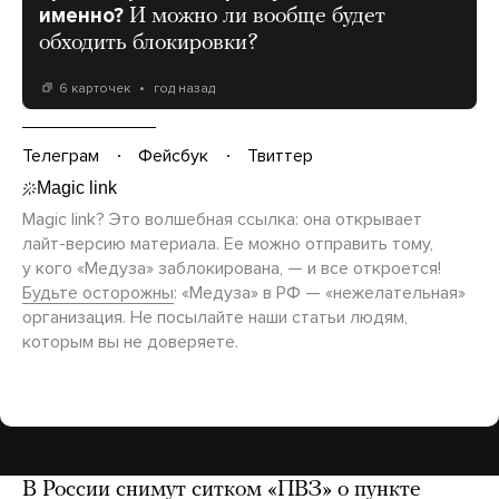
именно?
И можно ли вообще будет
обходить блокировки?
6 карточек
год назад
Телеграм
Фейсбук
Твиттер
Magic link? Это волшебная ссылка: она открывает
лайт-версию
материала. Ее можно отправить тому,
у кого «Медуза» заблокирована, — и все откроется!
Будьте осторожны
: «Медуза» в РФ — «нежелательная»
организация. Не посылайте наши статьи людям,
которым вы не доверяете.
В России снимут ситком «ПВЗ» о пункте