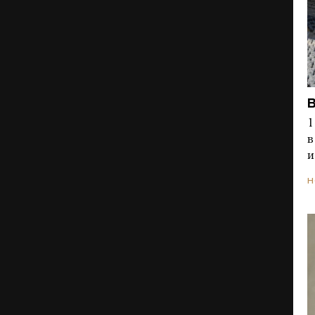
1
в
и
Н