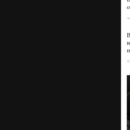
В
о
ч
В
н
п
3