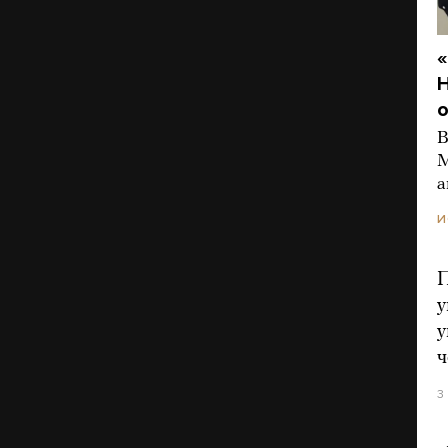
«
Н
о
В
М
а
И
П
у
у
ч
3