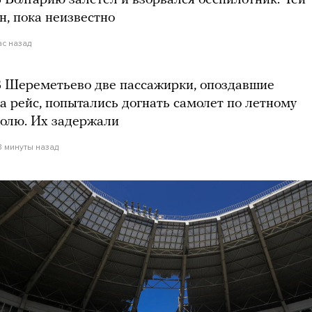
 Болгарию залетел и взорвался беспилотник. Чей
н, пока неизвестно
ас назад
 Шереметьево две пассажирки, опоздавшие
а рейс, попытались догнать самолет по летному
олю. Их задержали
3 минуты назад