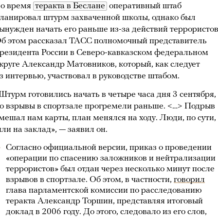
о время
теракта в Беслане
оперативный штаб
ланировал штурм захваченной школы, однако был
ынужден начать его раньше из-за действий террористов
б этом рассказал ТАСС полномочный представитель
резидента России в Северо-кавказском федеральном
круге Александр Матовников, который, как следует
з интервью, участвовал в руководстве штабом.
Штурм готовились начать в четыре часа дня 3 сентября,
о взрывы в спортзале прогремели раньше. <…> Подрыв
мешал нам карты, план менялся на ходу. Люди, по сути,
ли на заклад», — заявил он.
Согласно официальной версии, приказ о проведении
«операции по спасению заложников и нейтрализации
террористов» был отдан через несколько минут после
взрывов в спортзале. Об этом, в частности,
говорил
глава парламентской комиссии по расследованию
теракта Александр Торшин, представляя итоговый
доклад в 2006 году. До этого, следовало из его слов,