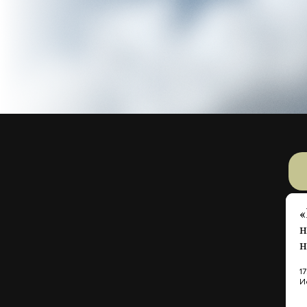
«
н
н
1
И