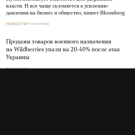
власти. И все чаще склоняется к усилению
давления на бизнес и общество, пишет Bloomberg
4 часа назад
НОВОСТИ
Продажи товаров военного назначения
на Wildberries упали на 20-40% после атак
Украины
4 часа назад
«Веселый молочник» Джастас Уолкер
рассказал, что его вместе с семьей
собираются выдворить из России
5 часов назад