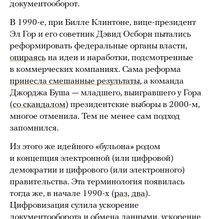
документооборот.
В 1990-е, при Билле Клинтоне, вице-президент
Эл Гор и его советник Дэвид Осборн пытались
реформировать федеральные органы власти,
опираясь
на идеи и наработки, подсмотренные
в коммерческих компаниях. Сама реформа
принесла смешанные результаты
, а команда
Джорджа Буша — младшего, выигравшего у Гора
(
со скандалом
) президентские выборы в 2000-м,
многое отменила. Тем не менее сам подход
запомнился.
Из этого же идейного «бульона» родом
и концепция электронной (или цифровой)
демократии и цифрового (или электронного)
правительства. Эта терминология появилась
тогда же, в начале 1990-х (
раз
,
два
).
Цифровизация сулила ускорение
документооборота и обмена данными, ускорение