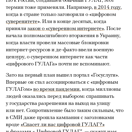
Но к России, создавшей обычный ГУЛАГ, этот
термин тоже применяли. Например,
в 2014 году
,
когда в стране только заговорили о «цифровом
суверенитете
». Или в конце десятых, когда
приняли
закон о «суверенном интернете»
. После
начала полномасштабного вторжения в Украину,
когда власти провели массовые блокировки
интернет-ресурсов и де-факто ввели военную
цензуру, о суверенном интернете как части
«цифрового ГУЛАГа» почти не вспоминают.
Зато на первый план вышел портал «Госуслуги».
Впервые он стал ассоциироваться с «цифровым
ГУЛАГом»
во время пандемии
, когда миллионы
людей оказались перед выбором: спрашивать
у государства разрешения на выход на улицу
или нет. Сопротивление было таким сильным, что
в СМИ даже прошла кампания с заголовками
вроде
«Спасет ли нас цифровой ГУЛАГ?»
и фразами «„Цифровой ГУЛАГ“, — скажут нам.