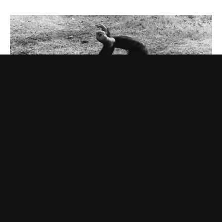
Шимпанзе и гориллы умеют смеяться как
люди, а крысы — хихикать
Но только человек смеется, когда ему не смешно.
А что еще наука знает о смехе?
17 минут назад
РАЗБОР