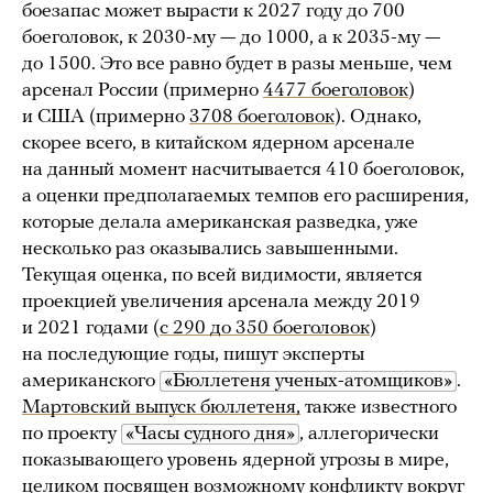
боезапас может вырасти к 2027 году до 700
боеголовок, к 2030-му — до 1000, а к 2035-му —
до 1500. Это все равно будет в разы меньше, чем
арсенал России (примерно
4477 боеголовок
)
и США (примерно
3708 боеголовок
). Однако,
скорее всего, в китайском ядерном арсенале
на данный момент насчитывается 410 боеголовок,
а оценки предполагаемых темпов его расширения,
которые делала американская разведка, уже
несколько раз оказывались завышенными.
Текущая оценка, по всей видимости, является
проекцией увеличения арсенала между 2019
и 2021 годами (
с 290 до 350 боеголовок
)
на последующие годы, пишут эксперты
американского
«Бюллетеня ученых-атомщиков»
.
Мартовский выпуск бюллетеня,
также известного
по проекту
«Часы судного дня»
, аллегорически
показывающего уровень ядерной угрозы в мире,
целиком посвящен возможному конфликту вокруг