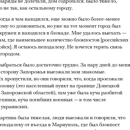
наряды не долетали, дом содрогался. Было тяжело,
о не так, как остальному городу.
огда я там находился, еще можно было более-менее
ому-то дозвониться, но уже на тот момент город был
кружен и находился в блокаде. Мне удалось выехать —
ам, где наименьшее количество блокпостов [российских
ойск]. Я остаюсь неподалеку. Не хочется терять связь
 городом.
ыбраться было достаточно трудно. За пару дней до мен
 сторону Запорожья выезжали мои знакомые.
х пропустили, но они говорили, что, когда проезжали
озовку (это населенный пункт на границе Донецкой
 Запорожской областей), там уже была куча разбитой
ехники, куча погибших военных — в том числе
 украинских.
артина была тяжелая, люди выезжали и говорили, что
еподалеку от въезда в Мариуполь, где был блокпост