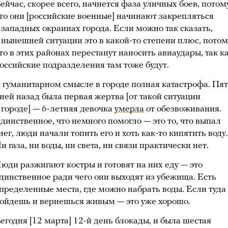
ейчас, скорее всего, начнется фаза уличных боев, потом
то они [российские военные] начинают закрепляться
 западных окраинах города. Если можно так сказать,
 нынешней ситуации это в какой-то степени плюс, потом
то в этих районах перестанут наносить авиаудары, так к
оссийские подразделения там тоже будут.
 гуманитарном смысле в городе полная катастрофа. Пя
ней назад была первая жертва [от такой ситуации
 городе] — 6-летняя девочка
умерла
от обезвоживания.
динственное, что немного помогло — это то, что выпал
нег, люди начали топить его и хоть как-то кипятить воду.
и газа, ни воды, ни света, ни связи практически нет.
юди разжигают костры и готовят на них еду — это
динственное ради чего они выходят из убежища. Есть
пределенные места, где можно набрать воды. Если туда
ойдешь и вернешься живым — это уже хорошо.
егодня [12 марта] 12-й день блокады, и была шестая