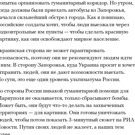
опытка организовать гуманитарный коридор. Но утром,
огда должны были приехать автобусы из Запорожья,
ачался сильнейший обстрел города. Как я понимаю,
оссийские солдаты хотят, чтобы люди выезжали через
одконтрольные им пункты — чтобы сделать красивую
артинку, как они освобождают мирное население.
краинская сторона не может гарантировать
езопасность, поэтому они не рекомендуют людям идти
 ним. В сторону Запорожья, куда Украина просит и хочет
тправить людей, они не дают возможности выехать.
о сути, это еще один уровень ультиматума России.
о стороны России никакой гуманитарной помощи для
ариуполя не оказывается, только сбрасывают бомбы.
ожет быть, они будут что-то делать на захваченных
ерриториях — для картинки. Они готовы уничтожать
юдей, чтобы потом показать 3-минутный сюжет на РИА
овости. Путин своих людей не жалеет, а наших тем
олее.