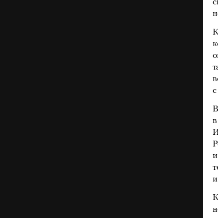
с
н
К
к
о
т
в
с
В
в
И
Р
и
т
и
К
н