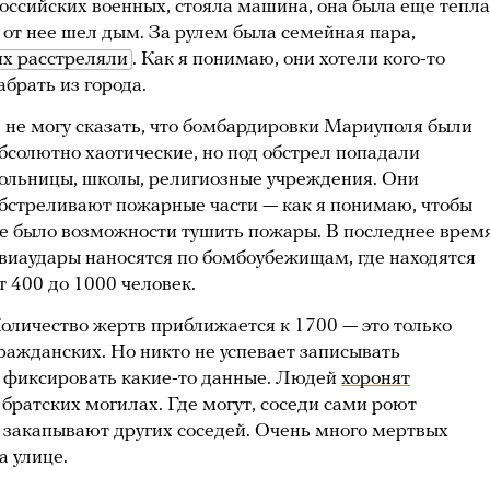
оссийских военных, стояла машина, она была еще тепл
 от нее шел дым. За рулем была семейная пара,
их расстреляли
. Как я понимаю, они хотели кого-то
абрать из города.
 не могу сказать, что бомбардировки Мариуполя были
бсолютно хаотические, но под обстрел попадали
ольницы, школы, религиозные учреждения. Они
бстреливают пожарные части — как я понимаю, чтобы
е было возможности тушить пожары. В последнее врем
виаудары наносятся по бомбоубежищам, где находятся
т 400 до 1000 человек.
оличество жертв приближается к 1700 — это только
ражданских. Но никто не успевает записывать
 фиксировать какие-то данные. Людей
хоронят
 братских могилах. Где могут, соседи сами роют
 закапывают других соседей. Очень много мертвых
а улице.