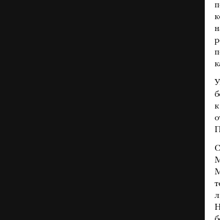
п
к
н
р
п
к
У
б
к
о
П
С
М
М
т
л
Н
б