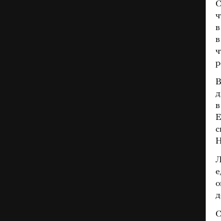
С
ч
в
в
ч
р
В
д
в
Е
с
Н
Л
е
о
д
С