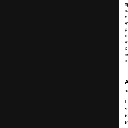
п
в
о
ч
р
о
ч
с
н
в
ж
П
у
и
к