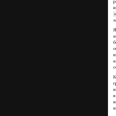
р
и
з
Я
а
б
о
н
а
о
К
г
и
в
и
н