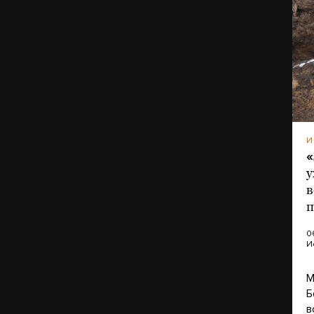
И
«
у
в
п
0
И
М
Б
в