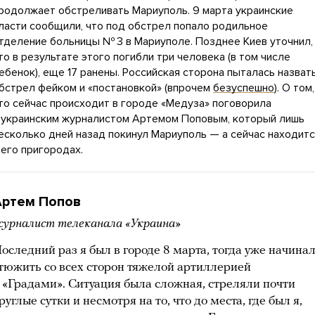
родолжает обстреливать Мариуполь. 9 марта украинские
ласти сообщили, что под обстрел попало родильное
тделение больницы № 3 в Мариуполе. Позднее Киев уточнил,
то в результате этого погибли три человека (в том числе
ебенок), еще 17 ранены. Российская сторона пыталась назват
бстрел фейком и «постановкой» (впрочем
безуспешно
). О том,
то сейчас происходит в городе «Медуза» поговорила
 украинским журналистом Артемом Поповым, который лишь
есколько дней назад покинул Мариуполь — а сейчас находит
 его пригородах.
Артем Попов
урналист телеканала «Украина»
оследний раз я был в городе 8 марта, тогда уже начина
тюжить со всех сторон тяжелой артиллерией
 «Градами». Ситуация была сложная, стреляли почти
руглые сутки и несмотря на то, что до места, где был я,