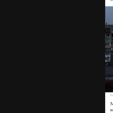
E
М
н