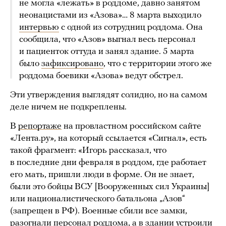
не могла «лежать» в роддоме, давно занятом
неонацистами из «Азова»… 8 марта выходило
интервью
с одной из сотрудниц роддома. Она
сообщила, что «Азов» выгнал весь персонал
и пациенток оттуда и занял здание. 5 марта
было
зафиксировано
, что с территории этого же
роддома боевики «Азова» ведут обстрел.
Эти утверждения выглядят солидно, но на самом
деле ничем не подкреплены.
В
репортаже
на провластном российском сайте
«Лента.ру», на который ссылается «Сигнал», есть
такой фрагмент: «Игорь рассказал, что
в последние дни февраля в роддом, где работает
его мать, пришли люди в форме. Он не знает,
были это бойцы ВСУ [Вооруженных сил Украины]
или националистического батальона „Азов“
(запрещен в РФ). Военные сбили все замки,
разогнали персонал роддома, а в здании устроили