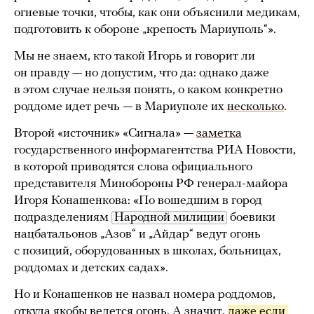
огневые точки, чтобы, как они объяснили медикам,
подготовить к обороне „крепость Мариуполь“».
Мы не знаем, кто такой Игорь и говорит ли
он правду — но допустим, что да: однако даже
в этом случае нельзя понять, о каком конкретно
роддоме идет речь — в Мариуполе их
несколько
.
Второй «источник» «Сигнала» —
заметка
государственного информагентства РИА Новости,
в которой приводятся слова официального
представителя Минобороны РФ генерал-майора
Игоря Конашенкова: «По вошедшим в город
подразделениям
Народной милиции
боевики
нацбатальонов „Азов“ и „Айдар“ ведут огонь
с позиций, оборудованных в школах, больницах,
роддомах и детских садах».
Но и Конашенков не назвал номера роддомов,
откуда якобы ведется огонь. А значит,
даже если 