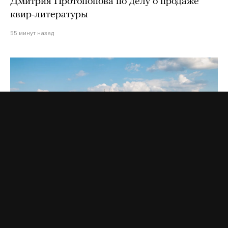
Дмитрия Протопопова по делу о продаже
квир-литературы
55 минут назад
Зачем абитуриенты из постсоветских
стран едут учиться в Чехию и Словакию?