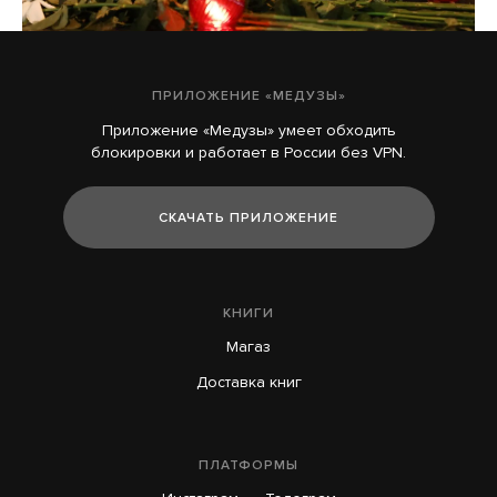
ПРИЛОЖЕНИЕ «МЕДУЗЫ»
Приложение «Медузы» умеет обходить
О погибших при падении украинского
блокировки и работает в России без VPN.
дрона на пляж в Геленджике по-прежнему
известно крайне мало. Вот что удалось
СКАЧАТЬ ПРИЛОЖЕНИЕ
узнать о жертвах за три дня
7 часов назад
НОВОСТИ
КНИГИ
Магаз
Доставка книг
ПЛАТФОРМЫ