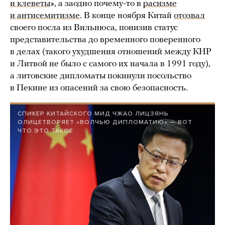
и клеветы
», а заодно почему-то в
расизме
и антисемитизме
. В конце ноября Китай
отозвал
своего посла из Вильнюса, понизив статус
представительства до временного поверенного
в делах (такого ухудшения отношений между КНР
и Литвой не было с самого их начала в 1991 году),
а литовские дипломаты покинули посольство
в Пекине из опасений за свою безопасность.
СПИКЕР КИТАЙСКОГО МИД ЧЖАО ЛИЦЗЯНЬ
ОЛИЦЕТВОРЯЕТ «ВОЛЧЬЮ ДИПЛОМАТИЮ» — ВОТ
ЧТО ЭТО ТАКОЕ