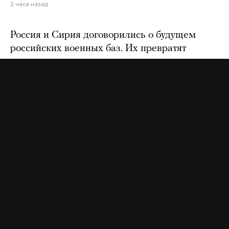
2 часа назад
Россия и Сирия договорились о будущем
российских военных баз. Их превратят
в совместные тренировочные центры
18 часов назад
Израиль отверг план Трампа по сектору Газа
15 часов назад
В Москве по делу о мошенничестве
арестовали бывшего и действующего
руководителей компании по производству
дронов
19 часов назад