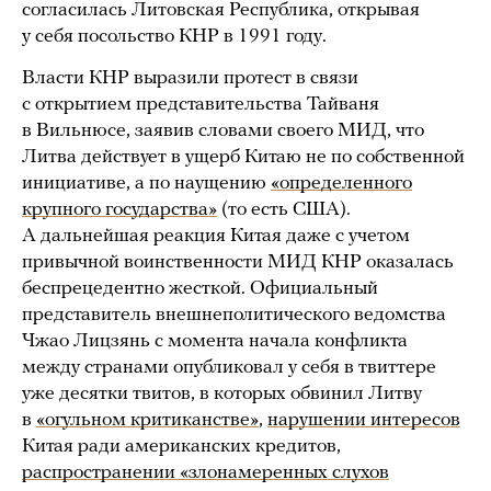
согласилась Литовская Республика, открывая
у себя посольство КНР в 1991 году.
Власти КНР выразили протест в связи
с открытием представительства Тайваня
в Вильнюсе, заявив словами своего МИД, что
Литва действует в ущерб Китаю не по собственной
инициативе, а по наущению
«определенного
крупного государства»
(то есть США).
А дальнейшая реакция Китая даже с учетом
привычной воинственности МИД КНР оказалась
беспрецедентно жесткой. Официальный
представитель внешнеполитического ведомства
Чжао Лицзянь с момента начала конфликта
между странами опубликовал у себя в твиттере
уже десятки твитов, в которых обвинил Литву
в
«огульном критиканстве»
,
нарушении интересов
Китая ради американских кредитов,
распространении «злонамеренных слухов