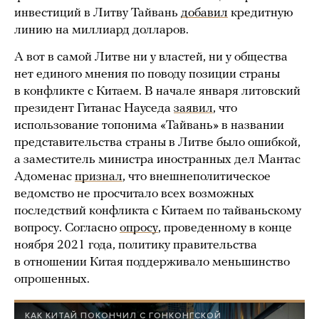
инвестиций в Литву Тайвань
добавил
кредитную
линию на миллиард долларов.
А вот в самой Литве ни у властей, ни у общества
нет единого мнения по поводу позиции страны
в конфликте с Китаем. В начале января литовский
президент Гитанас Науседа
заявил
, что
использование топонима «Тайвань» в названии
представительства страны в Литве было ошибкой,
а заместитель министра иностранных дел Мантас
Адоменас
признал
, что внешнеполитическое
ведомство не просчитало всех возможных
последствий конфликта с Китаем по тайваньскому
вопросу. Согласно
опросу
, проведенному в конце
ноября 2021 года, политику правительства
в отношении Китая поддерживало меньшинство
опрошенных.
КАК КИТАЙ ПОКОНЧИЛ С ГОНКОНГСКОЙ