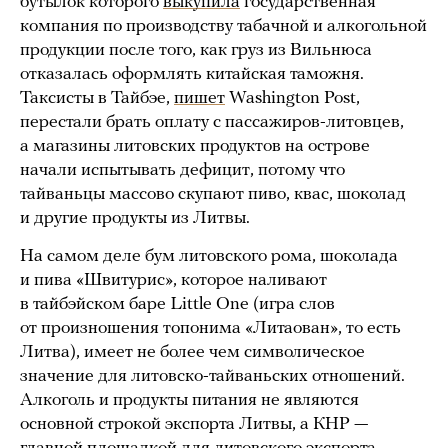
бутылок которого
выкупила
государственная
компания по производству табачной и алкогольной
продукции после того, как груз из Вильнюса
отказалась оформлять китайская таможня.
Таксисты в Тайбэе,
пишет
Washington Post,
перестали брать оплату с пассажиров-литовцев,
а магазины литовских продуктов на острове
начали испытывать дефицит, потому что
тайваньцы массово скупают пиво, квас, шоколад
и другие продукты из Литвы.
На самом деле бум литовского рома, шоколада
и пива «Швитурис», которое наливают
в тайбэйском баре Little One (игра слов
от произношения топонима «Литаован», то есть
Литва), имеет не более чем символическое
значение для литовско-тайваньских отношений.
Алкоголь и продукты питания не являются
основной строкой экспорта Литвы, а КНР —