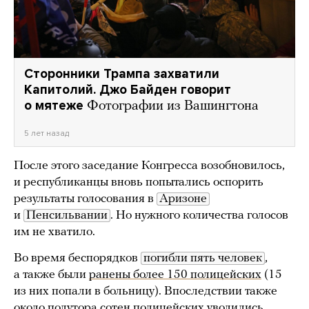
Сторонники Трампа захватили
Капитолий. Джо Байден говорит
о мятеже
Фотографии из Вашингтона
5 лет назад
После этого заседание Конгресса возобновилось,
и республиканцы вновь попытались оспорить
результаты голосования в
Аризоне
и
Пенсильвании
. Но нужного количества голосов
им не хватило.
Во время беспорядков
погибли пять человек
,
а также были
ранены более 150 полицейских
(15
из них попали в больницу). Впоследствии также
около полутора сотен полицейских
уволились