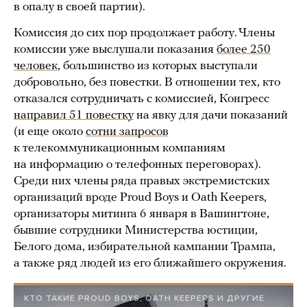
в опалу в своей партии).
Комиссия до сих пор продолжает работу. Члены
комиссии уже выслушали показания
более 250
человек
, большинство из которых выступали
добровольно, без повестки. В отношении тех, кто
отказался сотрудничать с комиссией, Конгресс
направил 51
повестку
на явку для дачи показаний
(и еще около
сотни запросов
к телекоммуникационным компаниям
на информацию о телефонных переговорах).
Среди них члены ряда правых экстремистских
организаций вроде Proud Boys и Oath Keepers,
организаторы митинга 6 января в Вашингтоне,
бывшие сотрудники Министерства юстиции,
Белого дома, избирательной кампании Трампа,
а также ряд людей из его ближайшего окружения.
КТО ТАКИЕ PROUD BOYS, OATH KEEPERS И ДРУГИЕ