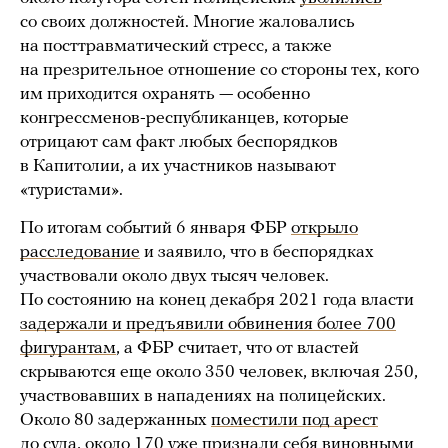
со своих должностей. Многие жаловались
на посттравматический стресс, а также
на презрительное отношение со стороны тех, кого
им приходится охранять — особенно
конгрессменов-республиканцев, которые
отрицают сам факт любых беспорядков
в Капитолии, а их участников называют
«туристами».
По итогам событий 6 января ФБР
открыло
расследование
и заявило, что в беспорядках
участвовали около двух тысяч человек.
По состоянию на конец декабря 2021 года власти
задержали и
предъявили обвинения
более 700
фигурантам
, а ФБР считает, что от властей
скрываются еще около 350 человек, включая 250,
участвовавших в нападениях на полицейских.
Около 80 задержанных
поместили под арест
до суда, около 170 уже
признали себя виновными