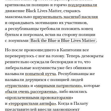
критиковали полицию и горячо
поддерживали
движение Black Lives Matter, стараясь
максимально
приуменьшать масштаб насилия
и оправдывать мотивацию их участников,
а республиканцы требовали положить конец
бунтам и погромам, встав на сторону полиции
с лозунгами
Back the Blue и Blue Lives Matter
.
Но после произошедшего в Капитолии все
перевернулось с ног на голову. Теперь демократы
решительно осуждали беспорядки и то, что
либеральные колумнисты уже без обиняков
называли
попыткой путча
. Республиканцы же
называли дерущихся с полицией людей
«туристами»
и «
мирными патриотами»
, которые
«были очень рассержены»
, либо являлись
«
проплаченными провокаторами
»
и
«террористами антифа»
. Когда в Палату
представителей внесли законопроект