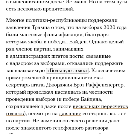
в вышеописанном досье Истмана. Но на этом пути
есть несколько препятствий.
Многие политики-республиканцы поддержали
заявления Трампа о том, что на выборах 2020 года
были массовые фальсификации, благодаря
которым якобы и победил Байден. Однако целый
ряд членов партии, занимавших
в администрациях штатов посты, связанные
с надзором за выборами, отказались поддержать
так называемую
«Большую ложь»
. Классическим
примером такой принципиальности стал
секретарь штата Джорджия Брэт Раффенспергер,
который продолжал настаивать на честности
проведения выборов (и победе Байдена,
сохранившейся даже после
нескольких пересчетов
голосов
), несмотря на
давление
со стороны коллег
по партии. Не изменил он своего решения даже
после
знаменитого телефонного разговора