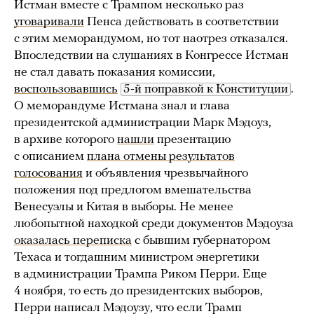
Истман вместе с Трампом несколько раз
уговаривали
Пенса действовать в соответствии
с этим меморандумом, но тот наотрез отказался.
Впоследствии на слушаниях в Конгрессе Истман
не стал давать показания комиссии,
воспользовавшись
5-й поправкой к Конституции
.
О меморандуме Истмана знал и глава
президентской администрации Марк Мэдоуз,
в архиве которого
нашли
презентацию
с описанием
плана отмены результатов
голосования
и объявления чрезвычайного
положения под предлогом вмешательства
Венесуэлы и Китая в выборы. Не менее
любопытной находкой среди документов Мэдоуза
оказалась переписка
с бывшим губернатором
Техаса и тогдашним министром энергетики
в администрации Трампа Риком Перри. Еще
4 ноября, то есть до президентских выборов,
Перри написал Мэдоузу, что если Трамп