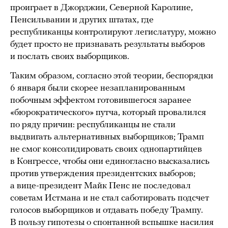
проиграет в Джорджии, Северной Каролине,
Пенсильвании и других штатах, где
республиканцы контролируют легислатуру, можно
будет просто не признавать результаты выборов
и послать своих выборщиков.
Таким образом, согласно этой теории, беспорядки
6 января были скорее незапланированным
побочным эффектом готовившегося заранее
«бюрократического» путча, который провалился
по ряду причин: республиканцы не стали
выдвигать альтернативных выборщиков; Трамп
не смог консолидировать своих однопартийцев
в Конгрессе, чтобы они единогласно высказались
против утверждения президентских выборов;
а вице-президент Майк Пенс не последовал
советам Истмана и не стал саботировать подсчет
голосов выборщиков и отдавать победу Трампу.
В пользу гипотезы о спонтанной вспышке насилия