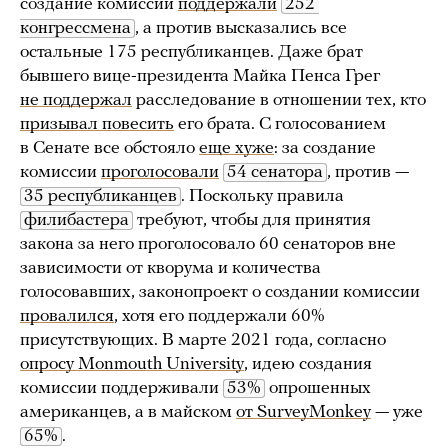
создание комиссии
поддержали
252 
конгрессмена
, а против высказались все
остальные 175 республиканцев. Даже брат
бывшего вице-президента Майка Пенса Грег
не поддержал
расследование в отношении тех, кто
призывал повесить
его брата. С голосованием
в Сенате все обстояло
еще хуже
: за создание
комиссии
проголосовали
54 сенатора
, против —
35 республиканцев
. Поскольку правила
филибастера
требуют, чтобы для принятия
закона за него проголосовало 60 сенаторов вне
зависимости от кворума и количества
голосовавших, законопроект о создании комиссии
провалился
, хотя его поддержали 60%
присутствующих. В марте 2021 года, согласно
опросу Monmouth University
, идею создания
комиссии поддерживали
53%
опрошенных
американцев, а в майском
от SurveyMonkey
— уже
65%
.