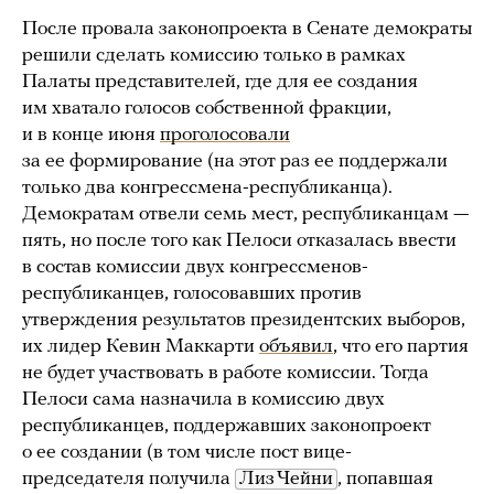
После провала законопроекта в Сенате демократы
решили сделать комиссию только в рамках
Палаты представителей, где для ее создания
им хватало голосов собственной фракции,
и в конце июня
проголосовали
за ее формирование (на этот раз ее поддержали
только два конгрессмена-республиканца).
Демократам отвели семь мест, республиканцам —
пять, но после того как Пелоси отказалась ввести
в состав комиссии двух конгрессменов-
республиканцев, голосовавших против
утверждения результатов президентских выборов,
их лидер Кевин Маккарти
объявил
, что его партия
не будет участвовать в работе комиссии. Тогда
Пелоси сама назначила в комиссию двух
республиканцев, поддержавших законопроект
о ее создании (в том числе пост вице-
председателя получила
Лиз Чейни
, попавшая