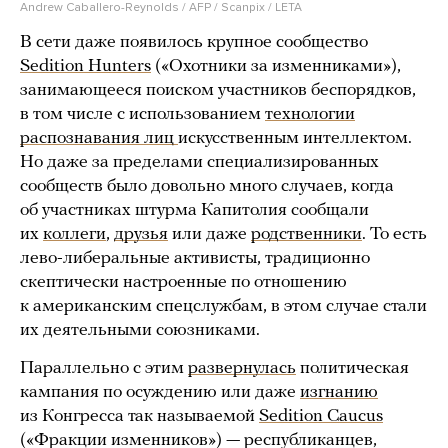
Andrew Caballero-Reynolds / AFP / Scanpix / LETA
В сети даже появилось крупное сообщество
Sedition Hunters
(«Охотники за изменниками»),
занимающееся поиском участников беспорядков,
в том числе с использованием
технологии
распознавания лиц
искусственным интеллектом.
Но даже за пределами специализированных
сообществ было довольно много случаев, когда
об участниках штурма Капитолия сообщали
их
коллеги
,
друзья
или даже
родственники
. То есть
лево-либеральные активисты, традиционно
скептически настроенные по отношению
к американским спецслужбам, в этом случае стали
их деятельными союзниками.
Параллельно с этим
развернулась
политическая
кампания по осуждению или даже
изгнанию
из Конгресса так называемой
Sedition Caucus
(«Фракции изменников») — республиканцев,