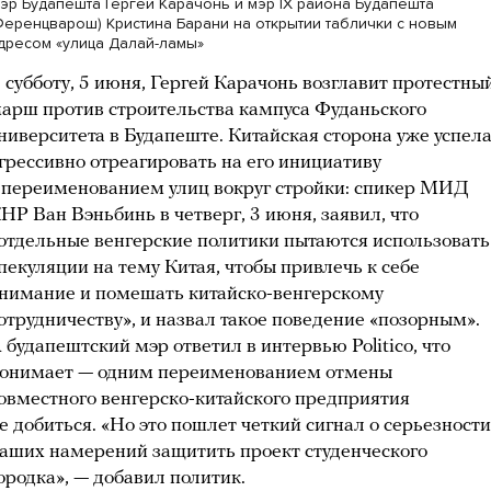
эр Будапешта Гергей Карачонь и мэр IX района Будапешта
Ференцварош) Кристина Барани на открытии таблички с новым
дресом «улица Далай-ламы»
 субботу, 5 июня, Гергей Карачонь возглавит протестны
арш против строительства кампуса Фуданьского
ниверситета в Будапеште. Китайская сторона уже успел
грессивно отреагировать на его инициативу
 переименованием улиц вокруг стройки: спикер МИД
НР Ван Вэньбинь в четверг, 3 июня, заявил, что
отдельные венгерские политики пытаются использовать
пекуляции на тему Китая, чтобы привлечь к себе
нимание и помешать китайско-венгерскому
отрудничеству», и назвал такое поведение «позорным».
 будапештский мэр ответил в интервью Politico, что
онимает — одним переименованием отмены
овместного венгерско-китайского предприятия
е добиться. «Но это пошлет четкий сигнал о серьезности
аших намерений защитить проект студенческого
ородка», — добавил политик.