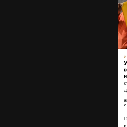
И
У
в
и
с
д
1
И
Г
в