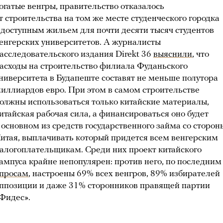
огатые венгры, правительство отказалось
т строительства на том же месте студенческого городка
 доступным жильем для почти десяти тысяч студентов
енгерских университетов. А журналисты
асследовательского издания Direkt 36
выяснили
, что
асходы на строительство филиала Фуданьского
ниверситета в Будапеште составят не меньше полутора
иллиардов евро. При этом в самом строительстве
олжны использоваться только китайские материалы,
итайская рабочая сила, а финансироваться оно будет
 основном из средств государственного займа со сторон
итая, выплачивать который придется всем венгерским
алогоплательщикам. Среди них проект китайского
ампуса крайне непопулярен: против него, по последним
просам
, настроены 69% всех венгров, 89% избирателей
ппозиции и даже 31% сторонников правящей партии
Фидес».