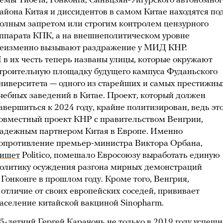
емы Тибета, Гонконга, Синьцзян-Уйгурского автономног
айона Китая и диссидентов в самом Китае находятся по
олным запретом или строгим контролем цензурного
ппарата КПК, а на внешнеполитическом уровне
еизменно вызывают раздражение у МИД КНР.
 в их честь теперь названы улицы, которые окружают
троительную площадку будущего кампуса Фуданьского
ниверситета — одного из старейших и самых престижны
чебных заведений в Китае. Проект, который должен
авершиться к 2024 году, крайне политизирован, ведь эт
овместный проект КНР с правительством Венгрии,
адежным партнером Китая в Европе. Именно
опротивление премьер-министра Виктора Орбана,
ишет
Politico, помешало Евросоюзу выработать единую
олитику осуждения разгона мирных демонстраций
 Гонконге в прошлом году. Кроме того, Венгрия,
 отличие от своих европейских соседей, прививает
аселение китайской вакциной Sinopharm.
5-летний Гергей Карачонь не только в 2019 году успешн