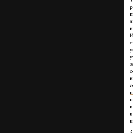
Т
р
п
а
н
И
с
у
у
з
с
н
с
п
п
в
в
н
4