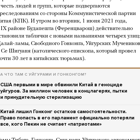
 честь людей и групп, которые подвергаются
реследованиям со стороны Коммунистической партии
итая (КПК). И утром во вторник, 1 июня 2021 года,
 IX районе Будапешта (Ференцварош) действительно
становили таблички с новыми названиями четырех улиц
алай-ламы, Свободного Гонконга, Уйгурских Мученико
 Се Шигуаня (католического епископа, который провел
очти 30 лет в китайских тюрьмах).
А ЧТО ТАМ С УЙГУРАМИ И ГОНКОНГОМ?
США первыми в мире обвинили Китай в геноциде
уйгуров. За миллион человек в концлагерях, пытки
и принудительную стерилизацию
Китай лишил Гонконг остатков самостоятельности.
Право попасть в его парламент официально потеряли
все, кого Пекин не считает «патриотами»