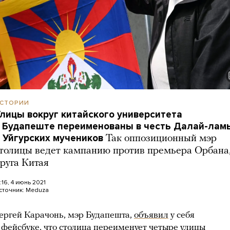
СТОРИИ
лицы вокруг китайского университета
 Будапеште переименованы в честь Далай-лам
 Уйгурских мучеников
Так оппозиционный мэр
толицы ведет кампанию против премьера Орбана
руга Китая
5:16, 4 июнь 2021
сточник:
Meduza
ергей Карачонь, мэр Будапешта,
объявил
у себя
 фейсбуке, что столица переименует четыре улицы