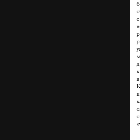
б
о
с
в
р
р
у
м
д
к
в
К
н
к
о
о
«