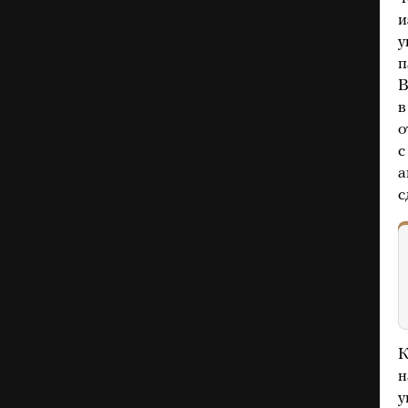
и
у
п
В
в
о
с
а
с
К
н
у