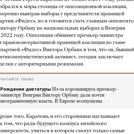
збрался в мэры столицы от оппозиционной коалиции,
веренно выиграв выборы у представителя правящей
артии «Фидес», но и готовится стать главным оппонент
иктору Орбану на национальных выборах в Венгрии
 2022 году. Оппозиция обвиняет премьер-министра
т правоконсервативной правящей коалиции во главе
 партией «Фидес» Виктора Орбана в том, что он, бывши
нтикоммунистический активист, сегодня заключает
делки с авторитарными режимами.
ЧИТАЙТЕ ТАКЖЕ
Рождение диктатуры
Из-за коронавируса премьер-
министру Венгрии Виктору Орбану дали почти
неограниченную власть. В Европе возмущены
роме того, Карачонь и его сторонники настаивают
а том, что ради будущего кампуса китайского
ниверситета, учиться в котором смогут только самые