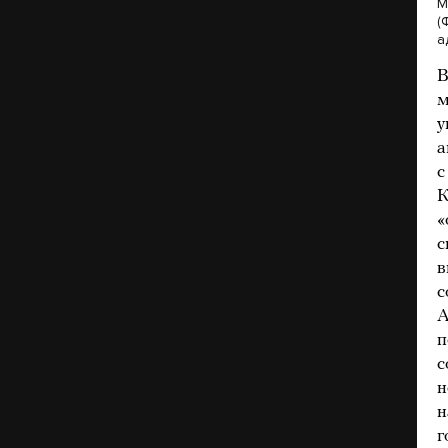
М
(
а
В
м
у
а
с
К
«
с
в
с
А
п
с
н
н
г