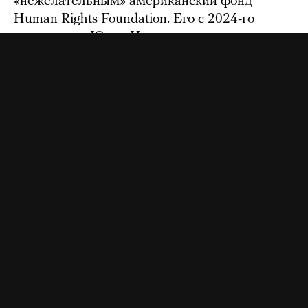
«нежелательным» американский фонд
Human Rights Foundation. Его с 2024-го
возглавляет Юлия Навальная
4 часа назад
На ютьюбе заблокировали канал
националистического объединения «Русская
община»
5 часов назад