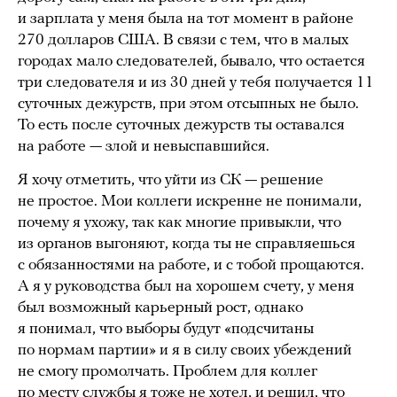
и зарплата у меня была на тот момент в районе
270 долларов США. В связи с тем, что в малых
городах мало следователей, бывало, что остается
три следователя и из 30 дней у тебя получается 11
суточных дежурств, при этом отсыпных не было.
То есть после суточных дежурств ты оставался
на работе — злой и невыспавшийся.
Я хочу отметить, что уйти из СК — решение
не простое. Мои коллеги искренне не понимали,
почему я ухожу, так как многие привыкли, что
из органов выгоняют, когда ты не справляешься
с обязанностями на работе, и с тобой прощаются.
А я у руководства был на хорошем счету, у меня
был возможный карьерный рост, однако
я понимал, что выборы будут «подсчитаны
по нормам партии» и я в силу своих убеждений
не смогу промолчать. Проблем для коллег
по месту службы я тоже не хотел, и решил, что