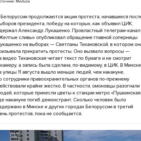
сточник:
Meduza
 Белоруссии продолжаются акции протеста, начавшиеся посл
ыборов президента, победу на которых, как объявил ЦИК,
держал Александр Лукашенко. Провластный телеграм-канал
Желтые сливы» опубликовал обращение главной соперницы
укашенко на выборах — Светланы Тихановской, в котором он
ризывала прекратить протесты. Оно вызвало вопросы —
а видео Тихановская читает текст по бумаге и не смотрит
 камеру, а запись была сделана, по-видимому, в ЦИК. В Минске
а улицы 11 августа вышло меньше людей, чем накануне,
о сотрудники правоохранительных органов по-прежнему
ействовали крайне жестко. В частности, омоновцы разогнали
юдей, которые принесли цветы к станции метро «Пушкинская
де накануне погиб демонстрант. Сколько человек было
адержано в Минске и других городах Белоруссии в третий
ень протестов, пока не сообщается.