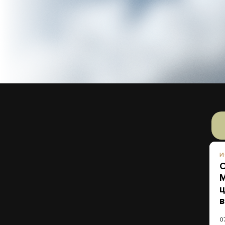
И
О
М
ц
в
0