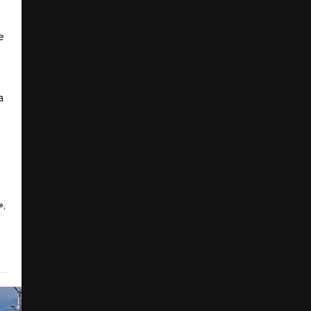
е
а
»,