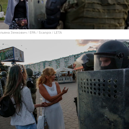
атьяна Зенкович / EPA / Scanpix / LETA