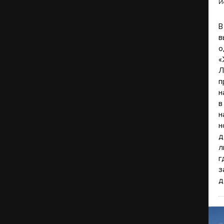
И
В
в
о
«
Л
п
н
в
н
н
д
л
г
з
д