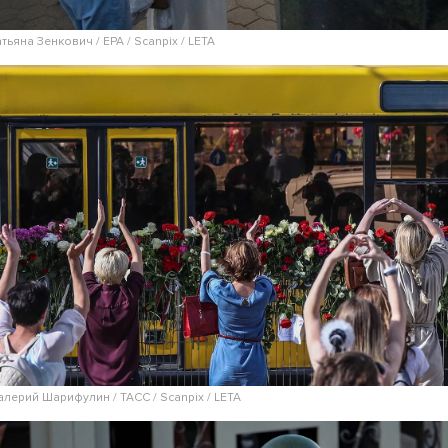
атьяна Зенкович / EPA / Scanpix / LETA
алерий Шарифулин / ТАСС / Scanpix / LETA