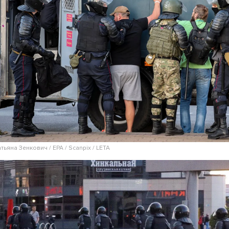
атьяна Зенкович / EPA / Scanpix / LETA