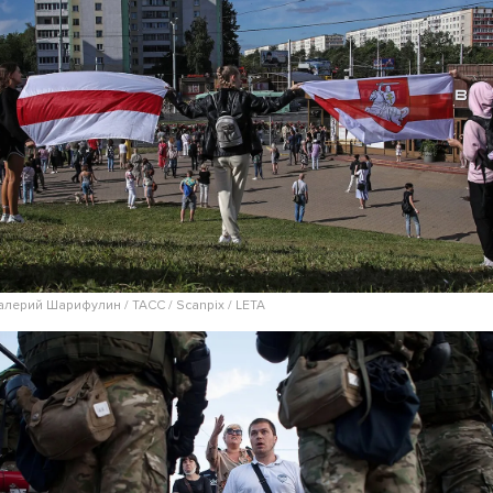
алерий Шарифулин / ТАСС / Scanpix / LETA