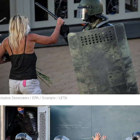
атьяна Зенкович / EPA / Scanpix / LETA