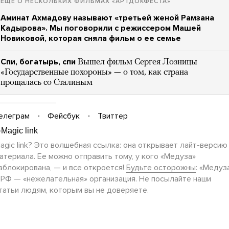
ЕЩЕ О НЕСКОЛЬКИХ ФИЛЬМАХ «АРТДОКФЕСТА»
Аминат Ахмадову называют «третьей женой Рамзана
Кадырова». Мы поговорили с режиссером Машей
Новиковой, которая сняла фильм о ее семье
Спи, богатырь, спи
Вышел фильм Сергея Лозницы
«Государственные похороны» — о том, как страна
прощалась со Сталиным
елеграм
Фейсбук
Твиттер
agic link? Это волшебная ссылка: она открывает
лайт-версию
атериала. Ее можно отправить тому, у кого «Медуза»
аблокирована, — и все откроется!
Будьте осторожны
: «Медуз
 РФ — «нежелательная» организация. Не посылайте наши
татьи людям, которым вы не доверяете.