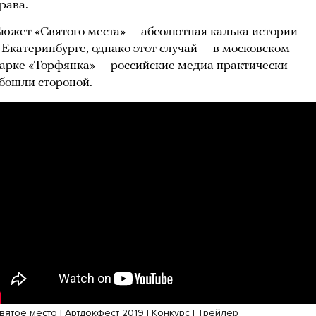
рава.
южет «Святого места» — абсолютная калька истории
 Екатеринбурге, однако этот случай — в московском
арке «Торфянка» — российские медиа практически
бошли стороной.
вятое место | Артдокфест 2019 | Конкурс | Трейлер