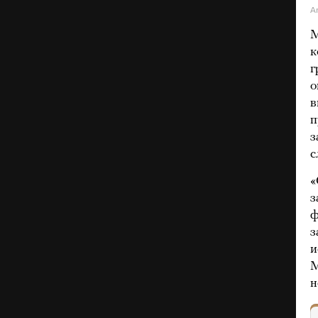
A
М
к
г
о
в
п
з
с
«
з
ф
з
и
М
н