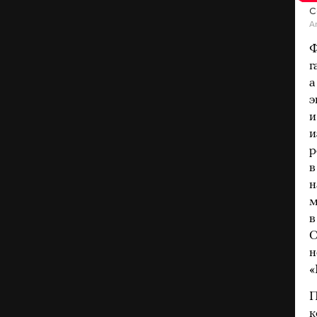
С
A
Ф
г
а
э
и
и
р
в
н
м
в
О
н
«
П
к