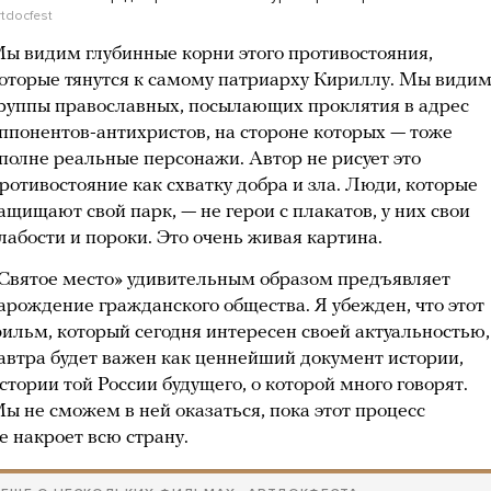
rtdocfest
ы видим глубинные корни этого противостояния,
оторые тянутся к самому патриарху Кириллу. Мы види
руппы православных, посылающих проклятия в адрес
ппонентов-антихристов, на стороне которых — тоже
полне реальные персонажи. Автор не рисует это
ротивостояние как схватку добра и зла. Люди, которые
ащищают свой парк, — не герои с плакатов, у них свои
лабости и пороки. Это очень живая картина.
Святое место» удивительным образом предъявляет
арождение гражданского общества. Я убежден, что этот
ильм, который сегодня интересен своей актуальностью,
автра будет важен как ценнейший документ истории,
стории той России будущего, о которой много говорят.
ы не сможем в ней оказаться, пока этот процесс
е накроет всю страну.