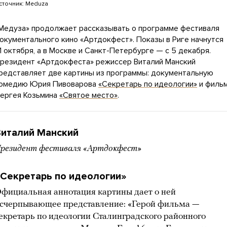
сточник:
Meduza
Медуза» продолжает рассказывать о программе фестиваля
окументального кино «Артдокфест». Показы в Риге начнутся
1 октября, а в Москве и Санкт-Петербурге — с 5 декабря.
резидент «Артдокфеста» режиссер Виталий Манский
редставляет две картины из программы: документальную
омедию Юрия Пивоварова
«Секретарь по идеологии»
и филь
ергея Козьмина
«Святое место»
.
Виталий Манский
резидент фестиваля «Артдокфест»
Секретарь по идеологии»
фициальная аннотация картины дает о ней
счерпывающее представление: «Герой фильма —
екретарь по идеологии Сталинградского районного