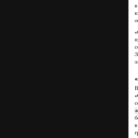
в
к
о
«
п
с
З
з
В
«
с
ж
б
в
г