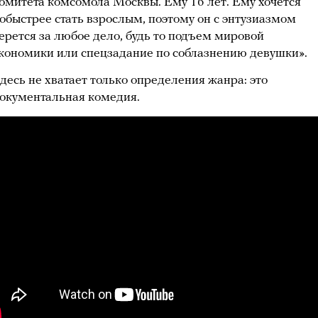
омитета комсомола Москвы. Ему 16 лет. Ему хочется
обыстрее стать взрослым, поэтому он с энтузиазмом
ерется за любое дело, будь то подъем мировой
кономики или спецзадание по соблазнению девушки».
десь не хватает только определения жанра: это
окументальная комедия.