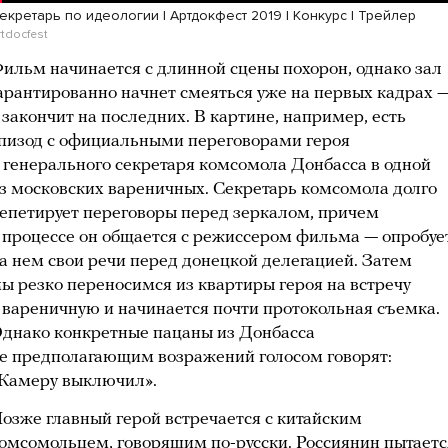
екретарь по идеологии | Артдокфест 2019 | Конкурс | Трейлер
rtdocfest
ильм начинается с длинной сцены похорон, однако зал
арантированно начнет смеяться уже на первых кадрах 
 закончит на последних. В картине, например, есть
пизод с официальными переговорами героя
 генерального секретаря комсомола Донбасса в одной
з московских вареничных. Секретарь комсомола долго
епетирует переговоры перед зеркалом, причем
 процессе он общается с режиссером фильма — опробуе
а нем свои речи перед донецкой делегацией. Затем
ы резко переносимся из квартиры героя на встречу
 вареничную и начинается почти протокольная съемка.
днако конкретные пацаны из Донбасса
е предполагающим возражений голосом говорят:
Камеру выключил».
озже главный герой встречается с китайским
омсомольцем, говорящим по-русски. Россиянин пытаетс