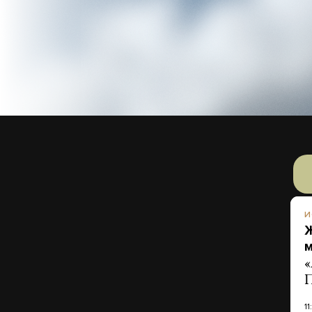
И
Ж
м
«
П
1