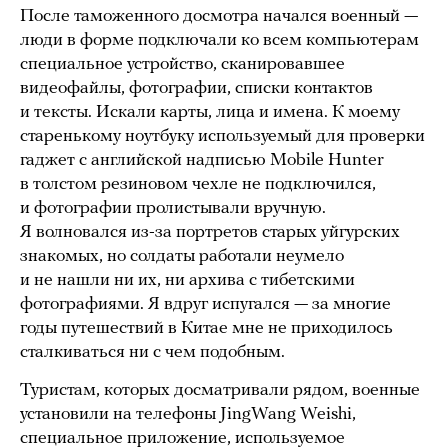
После таможенного досмотра начался военный —
люди в форме подключали ко всем компьютерам
специальное устройство, сканировавшее
видеофайлы, фотографии, списки контактов
и тексты. Искали карты, лица и имена. К моему
старенькому ноутбуку используемый для проверки
гаджет с английской надписью Mobile Hunter
в толстом резиновом чехле не подключился,
и фотографии пролистывали вручную.
Я волновался из-за портретов старых уйгурских
знакомых, но солдаты работали неумело
и не нашли ни их, ни архива с тибетскими
фотографиями. Я вдруг испугался — за многие
годы путешествий в Китае мне не приходилось
сталкиваться ни с чем подобным.
Туристам, которых досматривали рядом, военные
установили на телефоны JingWang Weishi,
специальное приложение, используемое