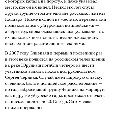
с которых капала на дорогу», и даже указывал
место, где он их видел. Несколько лет спустя
другой группе о том же эпизоде рассказал житель
Кашгара. Позже в одной из местных деревень они
познакомились с уйгурскими полицейскими —
а через год, снова оказавшись там, услышали, что
их знакомых поголовно вырезали джихадисты,
впоследствии расстрелянные властями.
В 2007 году Синьцзян в первый и последний раз
в этом веке появился на российском телевидении:
на реке Юрункаш погибли четверо из шести
участников водного похода под руководством
Сергея Черника. Случай имел широкую огласку,
очевидно, было и полицейское расследование —
но гид, забросивший группу Черника на маршрут,
как и другие уйгурские гиды, продолжал отвечать
на письма вплоть до 2015 года. Затем связь
с ними прервалась.