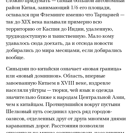
сложно придумать — самый большой автономный
район Китая, занимающий 1/6 его площади,
оставался при Флеминге именно что Тартарией —
так до XIX века называли примерно всю
территорию от Каспия до Индии, удаленную,
труднодоступную и таинственную. Мало кому
удавалось сюда доехать, да и отсюда новости
добирались до мира месяцами, если добирались
вообще.
Синьцзян по-китайски означает «новая граница»
или «новый доминион». Область, впервые
завоеванную Китаем в XVIII веке, издревле
населяли уйгуры — тюрки, чей язык и одежда
значительно ближе к народам Центральной Азии,
чем к китайцам. Протянувшийся вокруг пустыни
Шелковый путь соединил здесь ряд городов-
оазисов, отделенных друг от друга многими днями
караванных дорог. Расстояния позволяли