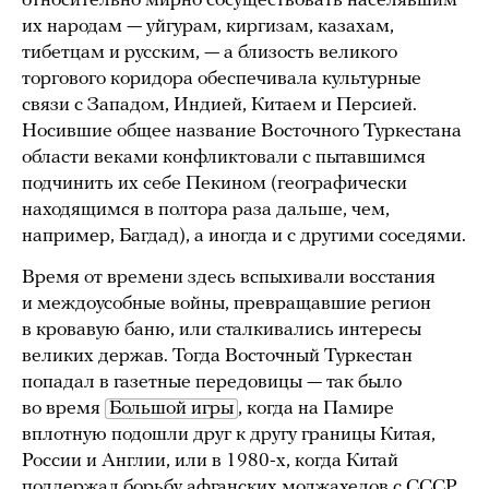
относительно мирно сосуществовать населявшим
их народам — уйгурам, киргизам, казахам,
тибетцам и русским, — а близость великого
торгового коридора обеспечивала культурные
связи с Западом, Индией, Китаем и Персией.
Носившие общее название Восточного Туркестана
области веками конфликтовали с пытавшимся
подчинить их себе Пекином (географически
находящимся в полтора раза дальше, чем,
например, Багдад), а иногда и с другими соседями.
Время от времени здесь вспыхивали восстания
и междоусобные войны, превращавшие регион
в кровавую баню, или сталкивались интересы
великих держав. Тогда Восточный Туркестан
попадал в газетные передовицы — так было
во время
Большой игры
, когда на Памире
вплотную подошли друг к другу границы Китая,
России и Англии, или в 1980-х, когда Китай
поддержал борьбу афганских моджахедов с СССР.