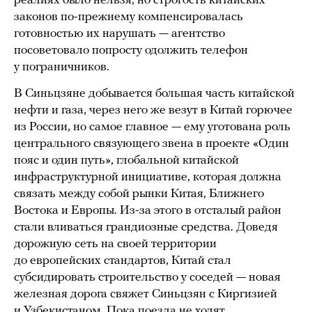
реалиях было нельзя, но строгость китайских
законов по-прежнему компенсировалась
готовностью их нарушать — агентство
посоветовало попросту одолжить телефон
у пограничников.
В Синьцзяне добывается большая часть китайской
нефти и газа, через него же везут в Китай горючее
из России, но самое главное — ему уготована роль
центрального связующего звена в проекте «Один
пояс и один путь», глобальной китайской
инфраструктурной инициативе, которая должна
связать между собой рынки Китая, Ближнего
Востока и Европы. Из-за этого в отсталый район
стали вливаться грандиозные средства. Доведя
дорожную сеть на своей территории
до европейских стандартов, Китай стал
субсидировать строительство у соседей — новая
железная дорога свяжет Синьцзян с Киргизией
и Узбекистаном. Пока поезда не ходят,