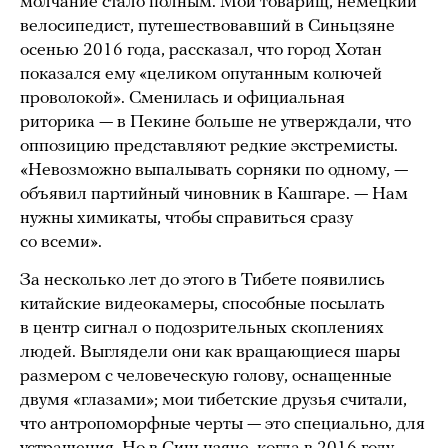
молчание стало полным. Мой товарищ, немецкий
велосипедист, путешествовавший в Синьцзяне
осенью 2016 года, рассказал, что город Хотан
показался ему «целиком опутанным колючей
проволокой». Сменилась и официальная
риторика — в Пекине больше не утверждали, что
оппозицию представляют редкие экстремисты.
«Невозможно выпалывать сорняки по одному, —
объявил партийный чиновник в Кашгаре. — Нам
нужны химикаты, чтобы справиться сразу
со всеми».
За несколько лет до этого в Тибете появились
китайские видеокамеры, способные посылать
в центр сигнал о подозрительных скоплениях
людей. Выглядели они как вращающиеся шары
размером с человеческую голову, оснащенные
двумя «глазами»; мои тибетские друзья считали,
что антропоморфные черты — это специально, для