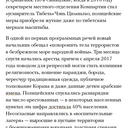
устрашения. Но в Синьцзяне, когда в 2016 году
секретарем местного отделения Компартии стал
«усмиритель Тибета» Чэнь Цюаньгао, полицейские
меры приобрели жуткие даже по тибетским
меркам масштабы.
В одной из первых программных речей новый
начальник обещал «похоронить тела террористов
в безбрежном море народной войны». Три месяца
спустя начались аресты, причем с апреля 2017
года поводом для репрессий могли стать излишняя
религиозность, ношение паранджи, борода,
чересчур традиционная одежда, публичное
толкование Корана и даже данные детям арабские
имена
. Полицейским спускались разнарядки
на число арестованных — в некоторых населенных
пунктах эта цифра
достигала
40% населения.
Несогласные направлялись в «воспитательные
лагеря» — выросшие в пустыне территории
с бронированными воротами, толстыми стенами,