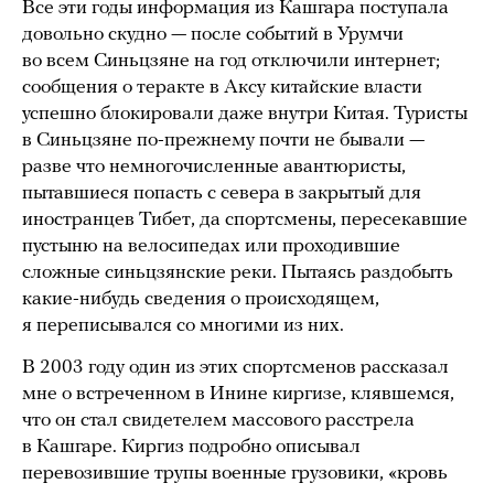
Все эти годы информация из Кашгара поступала
довольно скудно — после событий в Урумчи
во всем Синьцзяне на год отключили интернет;
сообщения о теракте в Аксу китайские власти
успешно блокировали даже внутри Китая. Туристы
в Синьцзяне по-прежнему почти не бывали —
разве что немногочисленные авантюристы,
пытавшиеся попасть с севера в закрытый для
иностранцев Тибет, да спортсмены, пересекавшие
пустыню на велосипедах или проходившие
сложные синьцзянские реки. Пытаясь раздобыть
какие-нибудь сведения о происходящем,
я переписывался со многими из них.
В 2003 году один из этих спортсменов рассказал
мне о встреченном в Инине киргизе, клявшемся,
что он стал свидетелем массового расстрела
в Кашгаре. Киргиз подробно описывал
перевозившие трупы военные грузовики, «кровь