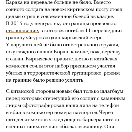
Барака на перевале больше не было. Вместо
сонного солдата на новом киргизском посту стоял
целый отряд в современной боевой выкладке.
В 2014 году неподалеку от границы произошло
столкновение
, в котором погибли 11 перешедших
границу уйгуров и один киргизский егерь.
У нарушителей не было огнестрельного оружия,
но у каждого нашли Коран, компас, нож, веревку
и саван. Киргизское правительство и китайская
комиссия сочли этот набор признаком участия
убитых в террористической группировке; режим
на границе было решено усилить.
С китайской стороны новым был только шлагбаум,
перед которым стерегущий его солдат с каменным
лицом сфотографировал наши лица на телефон
и вбил в компьютер номера паспортов. Через
пятьдесят метров у следующего барьера пятеро
военных внимательно обыскали машину. Они