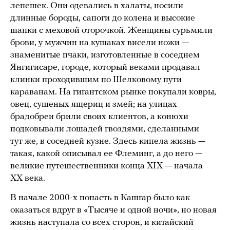
лепешек. Они одевались в халаты, носили
длинные бороды, сапоги до колена и высокие
шапки с меховой оторочкой. Женщины сурьмили
брови, у мужчин на кушаках висели ножи —
знаменитые пчаки, изготовленные в соседнем
Янгигисаре, городе, который веками продавал
клинки проходившим по Шелковому пути
караванам. На гигантском рынке покупали ковры,
овец, сушеных ящериц и змей; на улицах
брадобреи брили своих клиентов, а конюхи
подковывали лошадей гвоздями, сделанными
тут же, в соседней кузне. Здесь кипела жизнь —
такая, какой описывал ее Флеминг, а до него —
великие путешественники конца XIX — начала
ХХ века.
В начале 2000-х попасть в Кашгар было как
оказаться вдруг в «Тысяче и одной ночи», но новая
жизнь наступала со всех сторон, и китайский