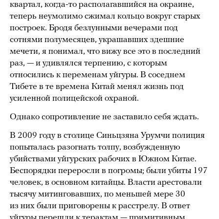
квартал, когда-то располагавшийся на окраине,
теперь неумолимо сжимал кольцо вокруг старых
построек. Бродя безлунными вечерами под
сотнями полумесяцев, украшавших здешние
мечети, я понимал, что вижу все это в последний
раз, — и удивлялся терпению, с которым
относились к переменам уйгуры. В соседнем
Тибете в те времена Китай менял жизнь под
усиленной полицейской охраной.
Однако сопротивление не заставило себя ждать.
В 2009 году в столице Синьцзяна Урумчи полиция
попыталась разогнать толпу, возбужденную
убийствами уйгурских рабочих в Южном Китае.
Беспорядки переросли в погромы; были убиты 197
человек, в основном китайцы. Власти арестовали
тысячу митинговавших, по меньшей мере 30
из них были приговорены к расстрелу. В ответ
уйгуры перешли к терактам — примитивным,