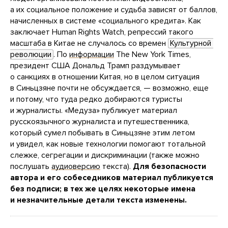
а их социальное положение и судьба зависят от баллов,
начисленных в системе «социального кредита». Как
заключает Human Rights Watch, репрессий такого
масштаба в Китае не случалось со времен
Культурной 
революции
. По
информации
The New York Times,
президент США Дональд Трамп раздумывает
о санкциях в отношении Китая, но в целом ситуация
в Синьцзяне почти не обсуждается, — возможно, еще
и потому, что туда редко добираются туристы
и журналисты. «Медуза» публикует материал
русскоязычного журналиста и путешественника,
который сумел побывать в Синьцзяне этим летом
и увидел, как новые технологии помогают тотальной
слежке, сегрегации и дискриминации (также можно
послушать
аудиоверсию
текста).
Для безопасности
автора и его собеседников материал публикуется
без подписи; в тех же целях некоторые имена
и незначительные детали текста изменены.