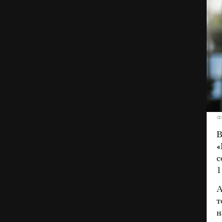
Ф
В
«
с
1
А
т
н