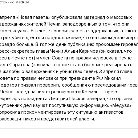
сточник:
Meduza
 апреля «Новая газета» опубликовала
материал
о массовых
адержаниях жителей Чечни, заподозренных в том, что они
омосексуалы. В тексте говорится о ста задержанных, а также
 трех убитых; есть и предположение, что на самом деле жерт
ораздо больше. В тот же день публикацию прокомментирова
ресс-секретарь главы Чечни Альви Каримов (он сказал, что
еев в Чечне нет) и член Совета по правам человека в Чечне
еда Саратова (заявила, что «не стала бы даже реагировать
а жалобы о задержаниях и убийствах геев»). 3 апреля глава
овета по правам человека при президенте РФ Михаил
едотов призвал проверить сообщения о преследовании геев
 Чечне, вслед за ним отреагировал и Кремль — пресс-
екретарь президента Дмитрий Песков заверил, что органы
нутренних дел изучат поступившую информацию. «Медуза»
опросила прокомментировать эту ситуацию активистов,
равозащитников и представителей власти.