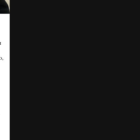
и
ю,
;