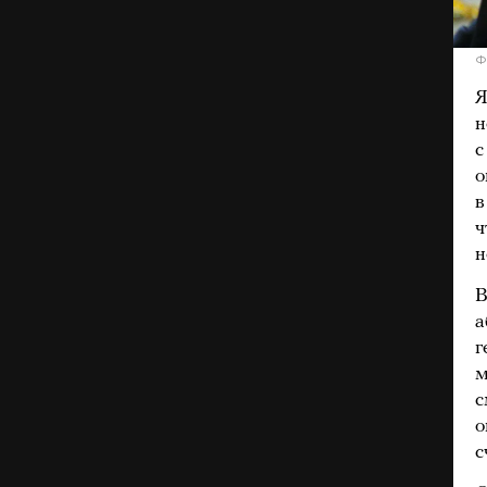
Ф
Я
н
с
о
в
ч
н
В
а
г
м
с
о
с