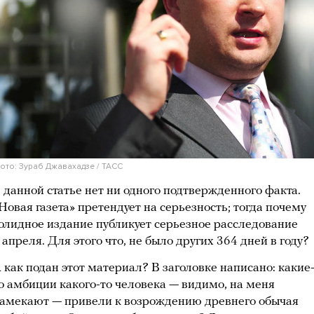
ото: Зураб Джавахадзе / ТАСС
 данной статье нет ни одного подтвержденного факта.
Новая газета» претендует на серьезность; тогда почему
олидное издание публикует серьезное расследование
 апреля. Для этого что, не было других 364 дней в году?
 как подан этот материал? В заголовке написано: какие
о амбиции какого-то человека — видимо, на меня
амекают — привели к возрождению древнего обычая