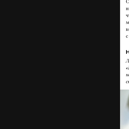
О
н
ч
м
к
с
Л
«
н
с