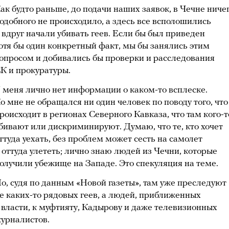
ак будто раньше, до подачи наших заявок, в Чечне ниче
одобного не происходило, а здесь все всполошились
 вдруг начали убивать геев. Если бы был приведен
отя бы один конкретный факт, мы бы занялись этим
опросом и добивались бы проверки и расследования
К и прокуратуры.
 меня лично нет информации о каком-то всплеске.
о мне не обращался ни один человек по поводу того, что
роисходит в регионах Северного Кавказа, что там кого-т
бивают или дискриминируют. Думаю, что те, кто хочет
ттуда уехать, без проблем может сесть на самолет
 оттуда улететь; лично знаю людей из Чечни, которые
олучили убежище на Западе. Это спекуляция на теме.
о, судя по данным «Новой газеты», там уже преследуют
е каких-то рядовых геев, а людей, приближенных
 власти, к муфтияту, Кадырову и даже телевизионных
урналистов.