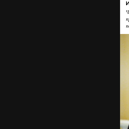
И
Ч
п
п