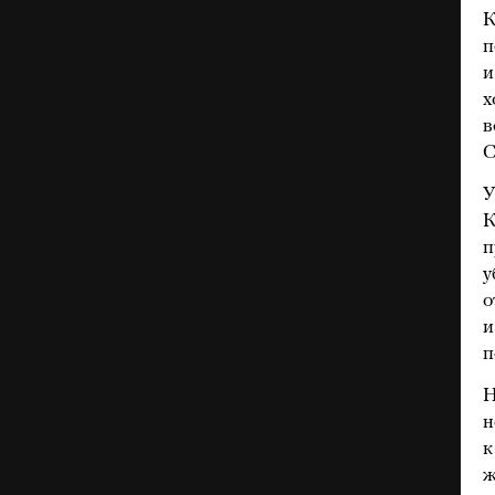
К
п
и
х
в
С
У
К
п
у
о
и
п
Н
н
к
ж