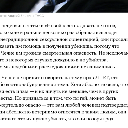
ото: Андрей Епихин / ТАСС
 рецензию статье в «Новой газете» давать не готов,
о ко мне и раньше несколько раз обращались люди
 нетрадиционной сексуальной ориентацией, они просил
казать им помощь в получении убежища, потому что
 Чечне им грозила смертельная опасность. Не исключа
то в некоторых случаях доходило и до убийства,
о мы подобными расследованиями не занимались.
 Чечне не принято говорить на тему прав ЛГБТ, это
бсолютно табуированная тема. Хотя абсолютно ясно, что
еи есть и там — и их ничуть не меньше, чем в других
естах. Но признаться в том, что ты гей, может быть
мертельно опасно — это вам любой чеченец подтвердит
ни абсолютно нетерпимо относятся к таким людям, они
читают, что их нужно убивать, что они позорят род.