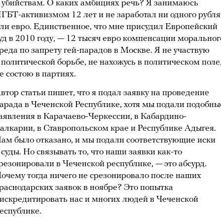
 убийствам. О каких амбициях речь? Я занимаюсь
ГБТ-активизмом 12 лет и не заработал ни одного рубля
ли евро. Единственное, что мне присудил Европейский
уд в 2010 году, — 12 тысяч евро компенсации моральног
реда по запрету гей-парадов в Москве. Я не участвую
 политической борьбе, не нахожусь в политическом поле
е состою в партиях.
втор статьи пишет, что я подал заявку на проведение
арада в Чеченской Республике, хотя мы подали подобны
аявления в Карачаево-Черкессии, в Кабардино-
алкарии, в Ставропольском крае и Республике Адыгея.
ам было отказано, и мы подали соответствующие иски
 суды. Но связывать то, что наши заявки как-то
резонировали в Чеченской республике, — это абсурд.
очему тогда ничего не срезонировало после наших
раснодарских заявок в ноябре? Это попытка
искредитировать нас и многих людей в Чеченской
еспублике.