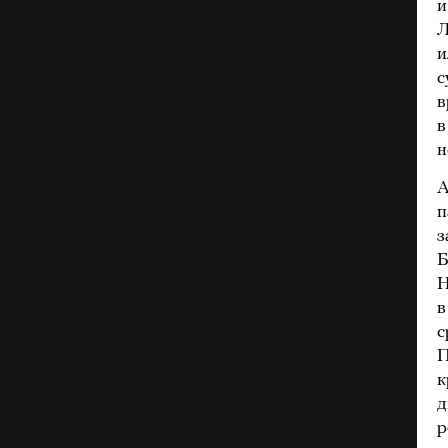
и
Л
и
с
в
в
н
А
п
з
Б
Н
в
с
П
к
д
р