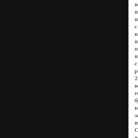
в
н
и
с
в
н
п
и
с
р
2
в
г
б
к
з
и
С
н