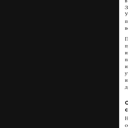
в
З
У
п
в
П
п
и
п
и
у
и
д
С
Н
с