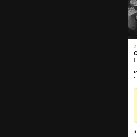
И
С
Н
1
И
В