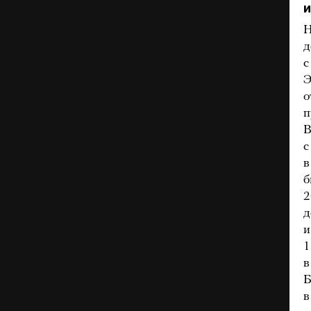
и
Н
д
с
Э
о
п
В
с
в
б
2
д
и
1
в
Б
в