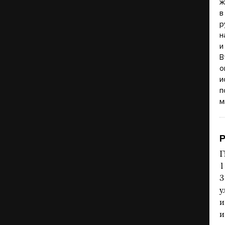
ж
в
р
н
и
В
о
и
п
м
Р
Г
1
3
у
и
и