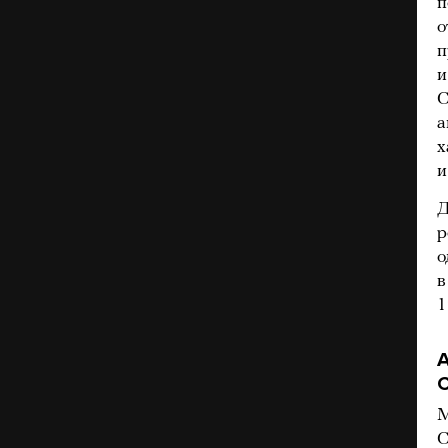
п
о
п
и
С
а
х
и
Д
р
о
в
1
А
М
С