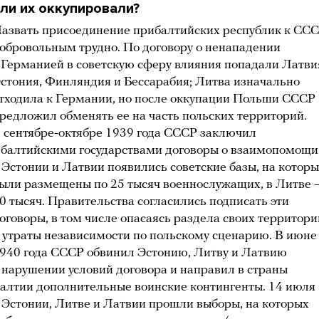
ли их оккупировали?
азвать присоединение прибалтийских республик к СС
обровольным трудно. По договору о ненападении
 Германией в советскую сферу влияния попадали Латви
стония, Финляндия и Бессарабия; Литва изначально
тходила к Германии, но после оккупации Польши СССР
редложил обменять ее на часть польских территорий.
 сентябре-октябре 1939 года СССР заключил
 балтийскими государствами договоры о взаимопомощи
 Эстонии и Латвии появились советские базы, на котор
ыли размещены по 25 тысяч военнослужащих, в Литве 
0 тысяч. Правительства согласились подписать эти
оговоры, в том числе опасаясь раздела своих территори
 утраты независимости по польскому сценарию. В июне
940 года СССР обвинил Эстонию, Литву и Латвию
 нарушении условий договора и направил в страны
алтии дополнительные воинские контингенты. 14 июля
 Эстонии, Литве и Латвии прошли выборы, на которых