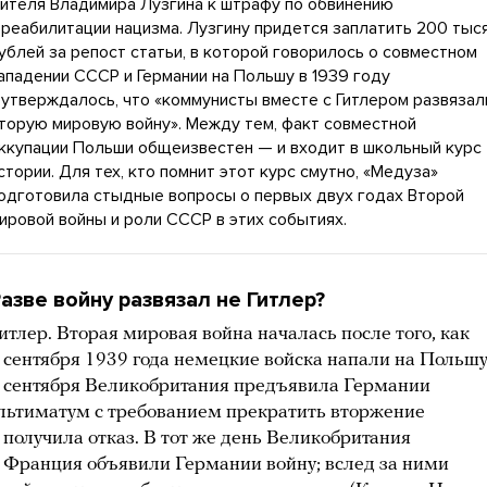
ителя Владимира Лузгина к штрафу по обвинению
 реабилитации нацизма. Лузгину придется заплатить 200 тыс
ублей за репост статьи, в которой говорилось о совместном
ападении СССР и Германии на Польшу в 1939 году
 утверждалось, что «коммунисты вместе с Гитлером развязал
торую мировую войну». Между тем, факт совместной
ккупации Польши общеизвестен — и входит в школьный курс
стории. Для тех, кто помнит этот курс смутно, «Медуза»
одготовила стыдные вопросы о первых двух годах Второй
ировой войны и роли СССР в этих событиях.
азве войну развязал не Гитлер?
итлер. Вторая мировая война началась после того, как
 сентября 1939 года немецкие войска напали на Польшу
 сентября Великобритания предъявила Германии
льтиматум с требованием прекратить вторжение
 получила отказ. В тот же день Великобритания
 Франция объявили Германии войну; вслед за ними