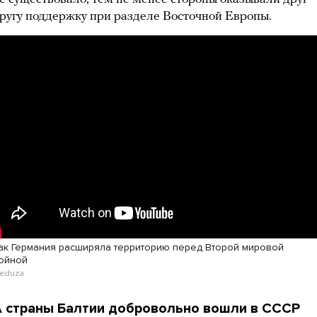
ругу поддержку при разделе Восточной Европы.
ак Германия расширяла территорию перед Второй мировой
ойной
eduza
 страны Балтии добровольно вошли в СССР