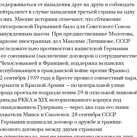
оздерживаться от нападения друг на друга и соблюдать
ейтралитет в случае нападения третьей страны на одну
з них. Многие историки отмечают, что сближение
 гитлеровской Германией было для Советского Союза
ынужденным шагом. При предшественнике Молотова,
аркоме иностранных дел Максиме Литвинове, СССР
оследовательно противостоял нацистской Германии
 ее союзникам (заключение договоров о сотрудничестве
 Чехословакией и Францией; поддержка испанских
еспубликанцев в гражданской войне против Франко).
2 сентября 1939 года в Бресте прошел совместный пара
ермахта и Красной Армии — по центральной улице
орода проехали подразделения 29-й отдельной танково
ригады РККА и XIX моторизованного корпуса под
омандованием Гудериана — через два года его танки
ахватили Минск и Смоленск. 28 сентября СССР
 Германия подписали договор о дружбе и границе.
оюзного договора между двумя странами
е существовало, тем не менее стороны оказывали друг