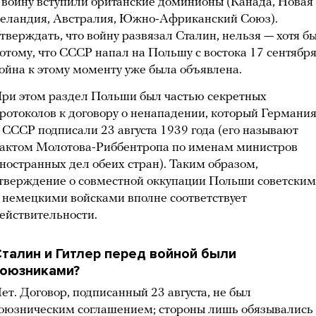
 войну вступили британские доминионы (Канада, Новая
еландия, Австралия, Южно-Африканский Союз).
тверждать, что войну развязал Сталин, нельзя — хотя б
отому, что СССР напал на Польшу с востока 17 сентября
ойна к этому моменту уже была объявлена.
ри этом раздел Польши был частью секретных
ротоколов к договору о ненападении, который Германи
 СССР подписали 23 августа 1939 года (его называют
актом Молотова-Риббентропа по именам министров
ностранных дел обеих стран). Таким образом,
тверждение о совместной оккупации Польши советски
 немецкими войсками вполне соответствует
ействительности.
талин и Гитлер перед войной были
союзниками?
ет. Договор, подписанный 23 августа, не был
оюзническим соглашением; стороны лишь обязывались