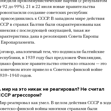
обедили прокоммунистические партии (с результатом
т 92 до 99%). 21 и 22 июля новые правительства
ровозгласили создание советских республик
 присоединились к СССР. В западном мире действия
ССР в странах Балтии были охарактеризованы как
ннексия с последующей оккупацией, такая же
арактеристика дана в резолюциях Совета Европы
 Европарламента.
оговор, аналогичный тем, что подписали балтийские
еспублики, в 1939 году был предложен Финляндии,
днако финское правительство ответило отказом — это
 конечном итоге привело к Советско-финской войне
939–1940 годов.
 мир на это никак не реагировал? Не считал
СССР агрессором?
ир реагировал как умел. В целом действия СССР в ход
оветско-финской войны многими странами были