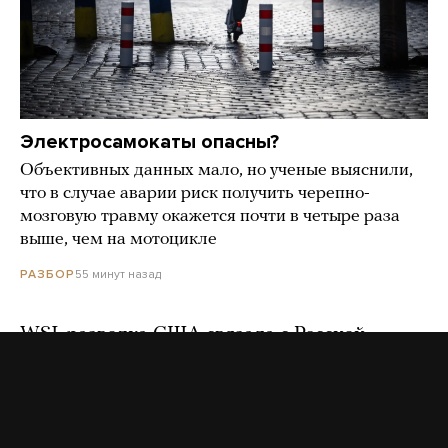
Электросамокаты опасны?
Объективных данных мало, но ученые выяснили,
что в случае аварии риск получить черепно-
мозговую травму окажется почти в четыре раза
выше, чем на мотоцикле
55 минут назад
РАЗБОР
WSJ: разведка США связала с Россией
беспилотник со взрывчаткой, найденный
в Лейпциге рядом с украинским самолетом
19 часов назад