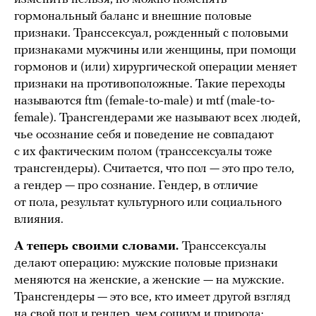
гормональный баланс и внешние половые
признаки. Транссексуал, рожденный с половыми
признаками мужчины или женщины, при помощи
гормонов и (или) хирургической операции меняет
признаки на противоположные. Такие переходы
называются ftm (female-to-male) и mtf (male-to-
female). Трансгендерами же называют всех людей,
чье осознание себя и поведение не совпадают
с их фактическим полом (транссексуалы тоже
трансгендеры). Считается, что пол — это про тело,
а гендер — про сознание. Гендер, в отличие
от пола, результат культурного или социального
влияния.
А теперь своими словами.
Транссексуалы
делают операцию: мужские половые признаки
меняются на женские, а женские — на мужские.
Трансгендеры — это все, кто имеет другой взгляд
на свой пол и гендер, чем социум и природа: