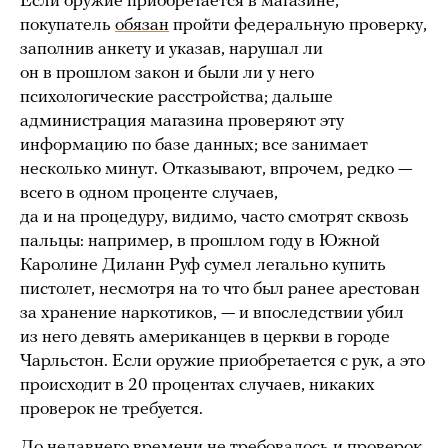
Если оружие приобретается в магазине,
покупатель
обязан
пройти федеральную проверку,
заполнив анкету и указав, нарушал ли
он в прошлом закон и были ли у него
психологические расстройства; дальше
администрация магазина проверяют эту
информацию по базе данных; все занимает
несколько минут. Отказывают, впрочем, редко —
всего в одном проценте случаев,
да и на процедуру, видимо, часто смотрят сквозь
пальцы: например, в прошлом году в Южной
Каролине Диланн Руф сумел легально купить
пистолет, несмотря на то что был ранее арестован
за хранение наркотиков, — и впоследствии убил
из него девять американцев в церкви в городе
Чарльстон. Если оружие приобретается с рук, а это
происходит в 20 процентах случаев, никаких
проверок не требуется.
До недавнего времени не требовалось и проверок,