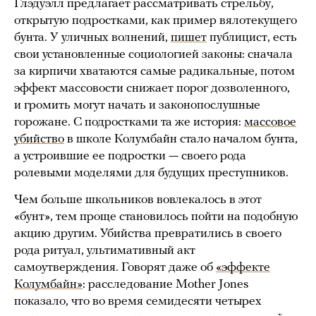
Глэдуэлл предлагает рассматривать стрельбу,
открытую подростками, как пример вялотекущего
бунта. У уличных волнений,
пишет
публицист, есть
свои установленные социологией законы: сначала
за кирпичи хватаются самые радикальные, потом
эффект массовости снижает порог дозволенного,
и громить могут начать и законопослушные
горожане. С подростками та же история:
массовое
убийство
в школе Колумбайн стало началом бунта,
а устроившие ее подростки — своего рода
ролевыми моделями для будущих преступников.
Чем больше школьников вовлекалось в этот
«бунт», тем проще становилось пойти на подобную
акцию другим. Убийства превратились в своего
рода ритуал, ультимативный акт
самоутверждения. Говорят даже об
«эффекте
Колумбайн»
: расследование Mother Jones
показало, что во время семидесяти четырех