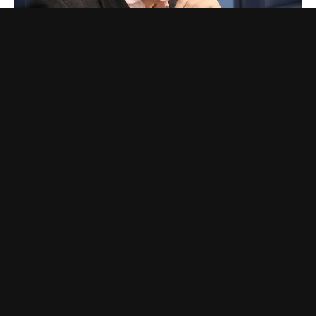
Ректор ГИТИСа Григорий Заславский
ушел с поста за несколько недель
до выборов. Он возглавил институт как
протеже Владимира Мединского и десять
лет старался нравиться власти
Теперь его могут обвинить в коррупции
7 часов назад
ИСТОРИИ
«ВЧК-ОГПУ»: в Москве прошли секретные
похороны генерал-майора. Возможно,
он погиб при покушении на главкома ВКС
Александра Чайко
9 часов назад