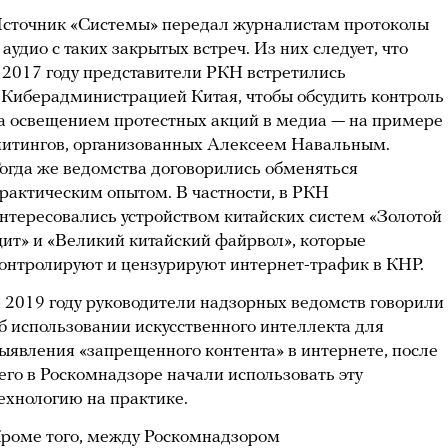
сточник «Системы» передал журналистам протоколы
 аудио с таких закрытых встреч. Из них следует, что
 2017 году представители РКН встретились
 Киберадминистрацией Китая, чтобы обсудить контроль
а освещением протестных акций в медиа — на примере
итингов, организованных Алексеем Навальным.
огда же ведомства договорились обменяться
рактическим опытом. В частности, в РКН
нтересовались устройством китайских систем «Золотой
ит» и «Великий китайский файрвол», которые
онтролируют и цензурируют интернет-трафик в КНР.
 2019 году руководители надзорных ведомств говорили
б использовании искусственного интеллекта для
ыявления «запрещенного контента» в интернете, после
его в Роскомнадзоре начали использовать эту
ехнологию на практике.
роме того, между Роскомнадзором