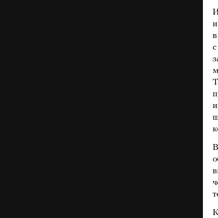
И
и
в
с
з
м
Т
п
и
щ
к
В
о
в
ч
т
К