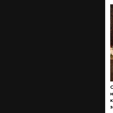
О
н
к
з