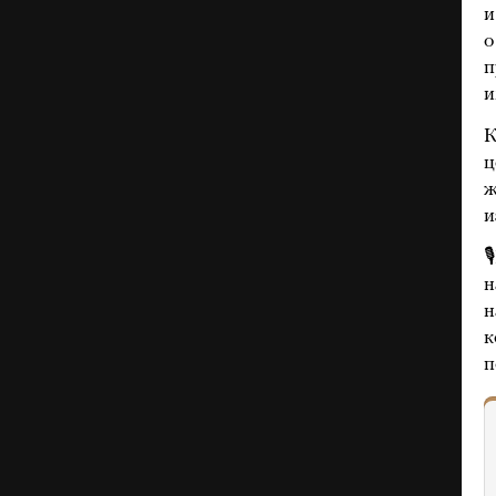
и
о
п
и
К
ц
ж
и

к
п