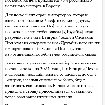
поставок, на него
приходится
75% российского
нефтяного экспорта в Европу.
Для нескольких стран-импортеров, которые
зависят от российской нефти сильнее других,
сделаны исключения. Нефть, поставляемую
по южной ветке трубопровода
«Дружба»
, пока
разрешат получать Венгрии, Чехии и Словакии.
При этом из северной ветки «Дружбы» перестанут
импортировать Германия и Польша, одни
из крупнейших потребителей российского сырья.
Болгария
получила
отсрочку эмбарго на морские
поставки до конца 2024 года. Для Венгрии, Чехии
и Словакии дедлайн пока не установлен, но если
Венгрия, главный
оппонент
эмбарго, будет
затягивать согласование, Еврокомиссия
готова
принудить страну присоединиться к санкциям
через ввод запретительных пошлин.