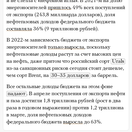
и не слезла с «нефтяной иглы». В 2021-м на долю
энергоносителей
пришлось
49% всех поступлений
от экспорта (243,8 миллиарда долларов), доля
нефтегазовых доходов федерального бюджета
составляла
36% (9 триллионов рублей).
В 2022-м зависимость бюджета от экспорта
энергоносителей
только выросла
, поскольку
нефтегазовые доходы растут за счет высоких цен
на нефть, даже притом что российский сорт
Urals
из-за санкционных рисков сегодня стоит дешевле,
чем сорт Brent, на
30–35 долларов
за баррель.
Все остальные доходы бюджета на этом фоне
падают
. В апреле поступления от экспорта нефти
и газа достигли 1,8 триллиона рублей (рост в два
раза в годовом выражении) против 1,2 триллиона
в марте, доля нефтегазовых доходов
федерального бюджета
выросла
до 63%.