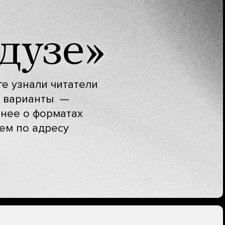
дузе»
ге узнали читатели
е варианты —
бнее о форматах
аем по адресу