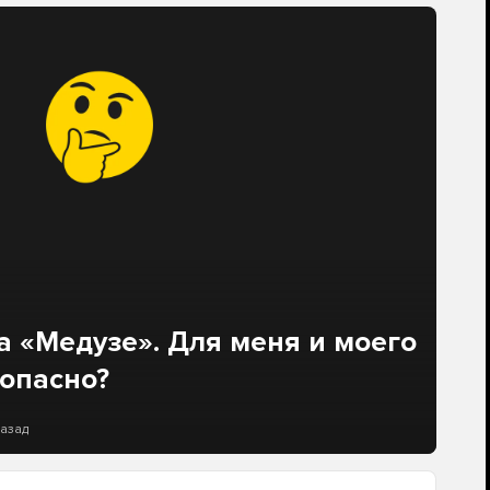
а «Медузе». Для меня и моего
зопасно?
назад