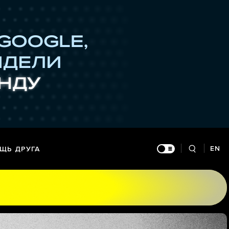
EN
ЩЬ ДРУГА