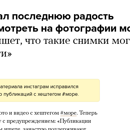
ал последнюю радость
мотреть на фотографии м
шет, что такие снимки мог
ти»
атериала инстаграм исправился
р публикаций с хештегом #море.
ото и видео с хештегом
#море
. Теперь
у с предупреждением: «Публикации
вы ищете, зачастую поддерживают