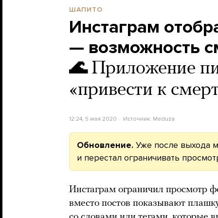
ШАПИТО
Инстаграм отобр
— возможность с
🌊
Приложение пи
«привести к смер
12:24, 5 мая 2020
Источник:
Meduza
Обновление.
Уже после выхода м
и перестал ограничивать просмот
Инстаграм ограничил просмотр ф
вместо постов показывают плашк
со словами или тегами, которые 