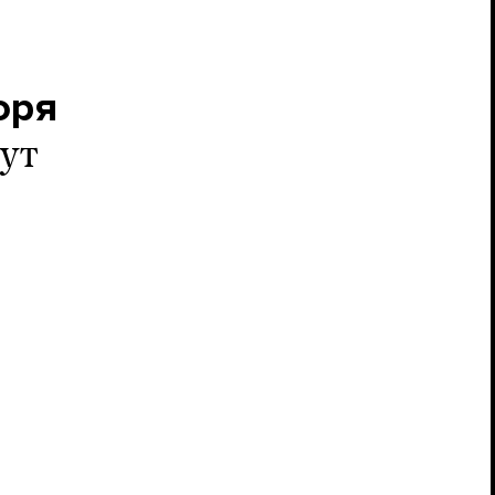
оря
ут