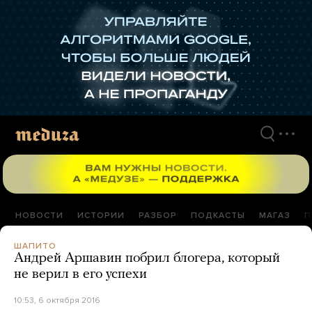
Перейти
к
материалам
НОВОСТИ
ИСТОРИИ
РАЗБОР
ПОДКАСТЫ
МАГАЗ
П
ШАПИТО
Андрей Аршавин побрил блогера, который
не верил в его успехи
10:53, 6 октября 2016