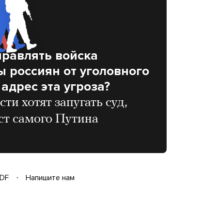
правлять войска
ы россиян от уголовного
адрес эта угроза?
ти хотят запугать суд,
ст самого Путина
DF
Напишите нам