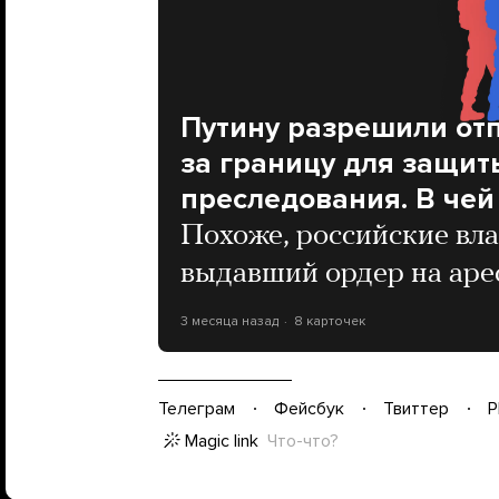
Путину разрешили от
за границу для защит
преследования. В чей 
Похоже, российские влас
выдавший ордер на аре
3 месяца назад
8 карточек
Телеграм
Фейсбук
Твиттер
P
Magic link
Что-что?