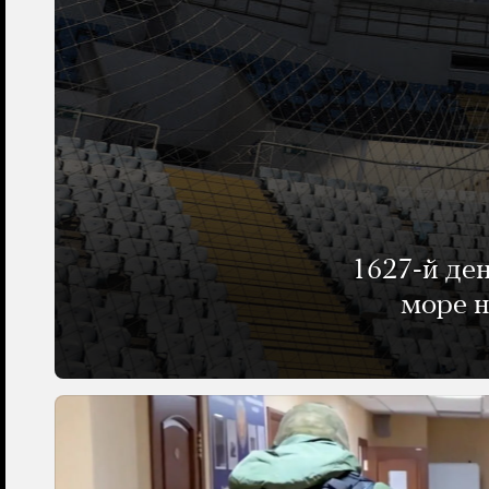
1627-й де
море н