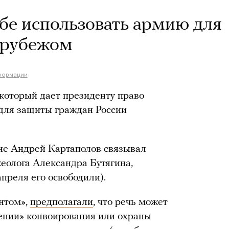
бе использовать армию для
 рубежом
формации
 который дает президенту право
для защиты граждан России
не Андрей Картаполов связывал
хеолога Александра Бутягина,
преля его освободили).
нтом»,
предполагали
, что речь может
ении» конвоирования или охраны