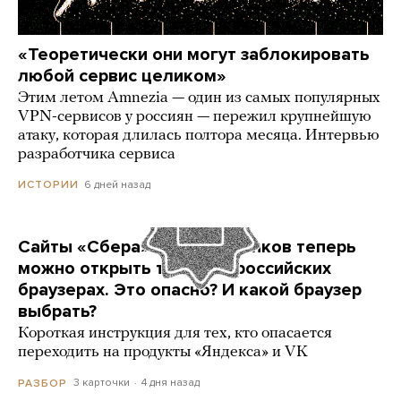
«Теоретически они могут заблокировать
любой сервис целиком»
Этим летом Amnezia — один из самых популярных
VPN-сервисов у россиян — пережил крупнейшую
атаку, которая длилась полтора месяца. Интервью
разработчика сервиса
6 дней назад
ИСТОРИИ
Сайты «Сбера» и других банков теперь
можно открыть только в российских
браузерах. Это опасно? И какой браузер
выбрать?
Короткая инструкция для тех, кто опасается
переходить на продукты «Яндекса» и VK
3 карточки
4 дня назад
РАЗБОР