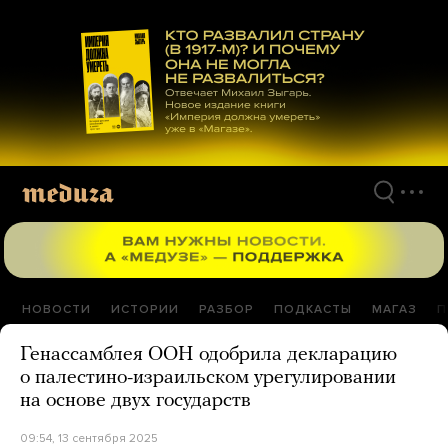
Перейти
к
материалам
НОВОСТИ
ИСТОРИИ
РАЗБОР
ПОДКАСТЫ
МАГАЗ
П
Генассамблея ООН одобрила декларацию
о палестино-израильском урегулировании
на основе двух государств
09:54, 13 сентября 2025