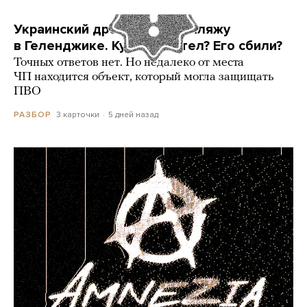
Украинский дрон попал по пляжу
в Геленджике. Куда он летел? Его сбили?
Точных ответов нет. Но недалеко от места
ЧП находится объект, который могла защищать
ПВО
3 карточки
5 дней назад
РАЗБОР