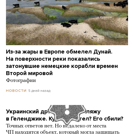
Из-за жары в Европе обмелел Дунай.
На поверхности реки показались
затонувшие немецкие корабли времен
Второй мировой
Фотографии
5 дней назад
НОВОСТИ
Украинский дрон попал по пляжу
в Геленджике. Куда он летел? Его сбили?
Точных ответов нет. Но недалеко от места
ЧП находится объект, который могла защищать