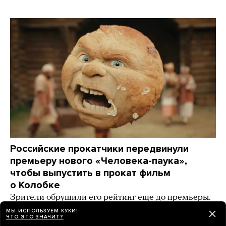
Российские прокатчики передвинули
премьеру нового «Человека-паука»,
чтобы выпустить в прокат фильм
о Колобке
Зрители обрушили его рейтинг еще до премьеры.
Озвучивший хлеб Гарик Харламов: «Мне глубоко
МЫ ИСПОЛЬЗУЕМ КУКИ!
ЧТО ЭТО ЗНАЧИТ?
***** на Человека-паука, я Бэтмена люблю!»