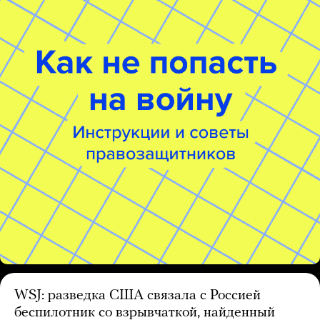
WSJ: разведка США связала с Россией
беспилотник со взрывчаткой, найденный