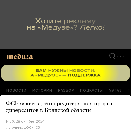
Перейти
к
материалам
НОВОСТИ
ИСТОРИИ
РАЗБОР
ПОДКАСТЫ
МАГАЗ
П
ФСБ заявила, что предотвратила прорыв
диверсантов в Брянской области
14:30, 28 октября 2024
Источник:
ЦОС ФСБ