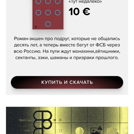
Кира Ярмыш, «Тут недалеко»