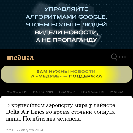
Перейти
к
материалам
НОВОСТИ
ИСТОРИИ
РАЗБОР
ПОДКАСТЫ
МАГАЗ
П
В крупнейшем аэропорту мира у лайнера
Delta Air Lines во время стоянки лопнула
шина. Погибли два человека
15:58, 27 августа 2024