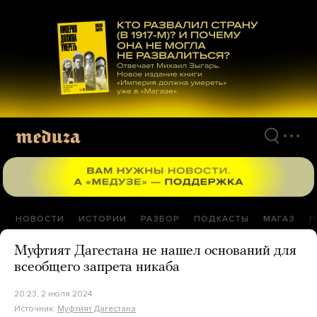
Перейти
к
материалам
НОВОСТИ
ИСТОРИИ
РАЗБОР
ПОДКАСТЫ
МАГАЗ
П
Муфтият Дагестана не нашел оснований для
всеобщего запрета никаба
20:23, 2 июля 2024
Источник:
Муфтият Дагестана