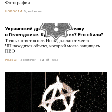
Фотографии
6 дней назад
НОВОСТИ
Украинский дрон попал по пляжу
в Геленджике. Куда он летел? Его сбили?
Точных ответов нет. Но недалеко от места
ЧП находится объект, который могла защищать
ПВО
3 карточки
6 дней назад
РАЗБОР