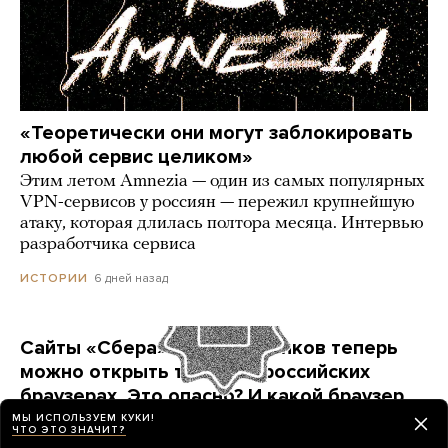
«Теоретически они могут заблокировать
любой сервис целиком»
Этим летом Amnezia — один из самых популярных
VPN-сервисов у россиян — пережил крупнейшую
атаку, которая длилась полтора месяца. Интервью
разработчика сервиса
6 дней назад
ИСТОРИИ
Сайты «Сбера» и других банков теперь
можно открыть только в российских
браузерах. Это опасно? И какой браузер
выбрать?
МЫ ИСПОЛЬЗУЕМ КУКИ!
ЧТО ЭТО ЗНАЧИТ?
Короткая инструкция для тех, кто опасается