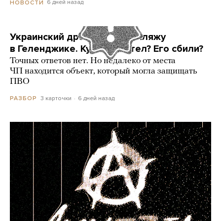
6 дней назад
НОВОСТИ
Украинский дрон попал по пляжу
в Геленджике. Куда он летел? Его сбили?
Точных ответов нет. Но недалеко от места
ЧП находится объект, который могла защищать
ПВО
3 карточки
6 дней назад
РАЗБОР