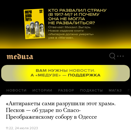
Перейти
к
материалам
НОВОСТИ
ИСТОРИИ
РАЗБОР
ПОДКАСТЫ
МАГАЗ
П
«Антиракеты сами разрушили этот храм».
Песков — об ударе по Спасо-
Преображенскому собору в Одессе
11:22, 24 июля 2023