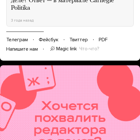
деле? Ответ — в материале Carnegie
Politika
3 года назад
Телеграм
Фейсбук
Твиттер
PDF
Magic link
Что-что?
Напишите нам