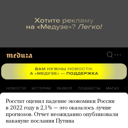
Перейти
к
материалам
НОВОСТИ
ИСТОРИИ
РАЗБОР
ПОДКАСТЫ
МАГАЗ
П
Росстат оценил падение экономики России
в 2022 году в 2,1% — это оказалось лучше
прогнозов. Отчет неожиданно опубликовали
накануне послания Путина