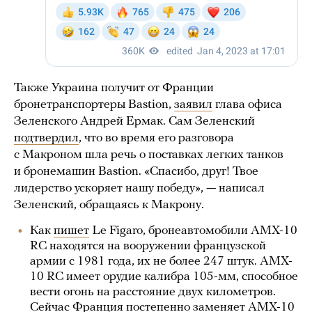
Также Украина получит от Франции
бронетранспортеры Bastion,
заявил
глава офиса
Зеленского Андрей Ермак. Сам Зеленский
подтвердил
, что во время его разговора
с Макроном шла речь о поставках легких танков
и бронемашин Bastion. «Спасибо, друг! Твое
лидерство ускоряет нашу победу», — написал
Зеленский, обращаясь к Макрону.
Как
пишет
Le Figaro, бронеавтомобили AMX-10
RC находятся на вооружении французской
армии с 1981 года, их не более 247 штук. AMX-
10 RC имеет орудие калибра 105-мм, способное
вести огонь на расстояние двух километров.
Сейчас Франция постепенно заменяет AMX-10