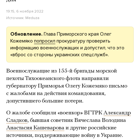
19:15, 6 ноября 2022
Источник:
Meduza
Обновление.
Глава Приморского края Олег
Кожемяко
попросил
прокуратуру проверить
информацию военнослужащих и допустил, что это
«вброс со стороны украинских спецслужб».
Военнослужащие из 155-й бригады морской
пехоты Тихоокеанского флота направили
губернатору Приморья Олегу Кожемяко письмо
с жалобами на действия командования,
допустившего большие потери.
О жалобе сообщили «военкор» ВГТРК
Александр
Сладков
, бывшая советник Вячеслава Володина
Анастасия Кашеварова
и другие российские
источники, поддерживающие войну в Украине.