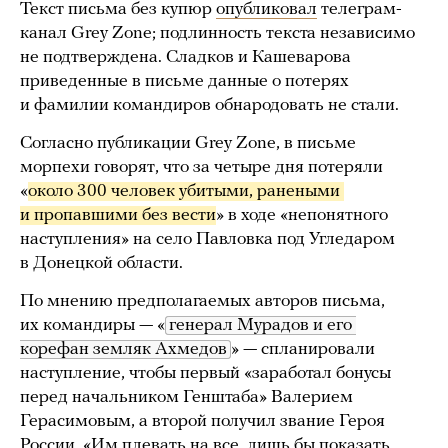
Текст письма без купюр
опубликовал
телеграм-
канал Grey Zone; подлинность текста независимо
не подтверждена. Сладков и Кашеварова
приведенные в письме данные о потерях
и фамилии командиров обнародовать не стали.
Согласно публикации Grey Zone, в письме
морпехи говорят, что за четыре дня потеряли
«
около 300 человек убитыми, ранеными 
и пропавшими без вести
» в ходе «непонятного
наступления» на село Павловка под Угледаром
в Донецкой области.
По мнению предполагаемых авторов письма,
их командиры — «
генерал Мурадов и его 
корефан земляк Ахмедов
» — спланировали
наступление, чтобы первый «заработал бонусы
перед начальником Генштаба» Валерием
Герасимовым, а второй получил звание Героя
России. «Им плевать на все, лишь бы показать