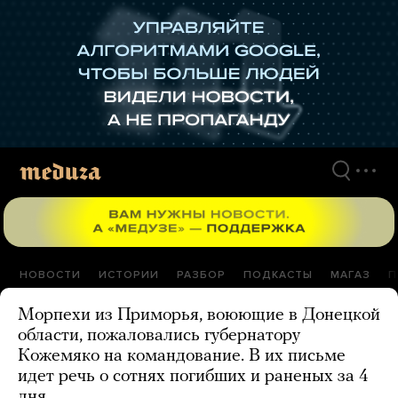
Перейти
к
материалам
НОВОСТИ
ИСТОРИИ
РАЗБОР
ПОДКАСТЫ
МАГАЗ
П
Морпехи из Приморья, воюющие в Донецкой
области, пожаловались губернатору
Кожемяко на командование. В их письме
идет речь о сотнях погибших и раненых за 4
дня