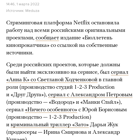
14:46, 1 марта 2022
Источник:
Meduza
Стриминговая платформа Netflix остановила
работу над всеми российскими оригинальными
проектами,
сообщает
издание «Бюллетень
кинопрокатчика» со ссылкой на собственные
источники.
Среди российских проектов, которые должны
были выйти эксклюзивно на сервисе, был
сериал
«Анна К» со Светланой Ходченковой
в главной
роли (производство студий 1-2-3 Production
и «Друг Друга»),
сериал с Александром Петровым
(производство — «Водород» и «Манки Стайл»),
сериал
«Ничего особенного»
с Юрой Борисовым
(производство — 1-2-3 Production)
и
криминальный триллер «Зато»
Дарьи Жук
(продюсеры — Ирина Смирнова и Александр
Кушаев).