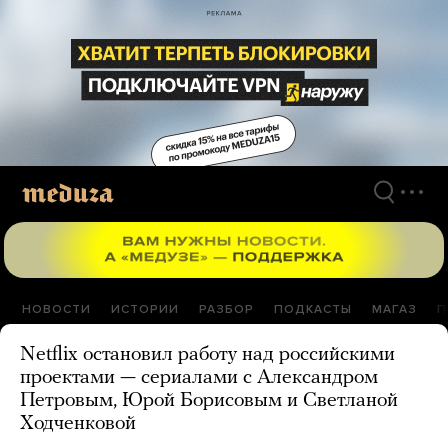
Перейти
к
материалам
НОВОСТИ
ИСТОРИИ
РАЗБОР
ПОДКАСТЫ
МАГАЗ
П
Netflix остановил работу над российскими
проектами — сериалами с Александром
Петровым, Юрой Борисовым и Светланой
Ходченковой