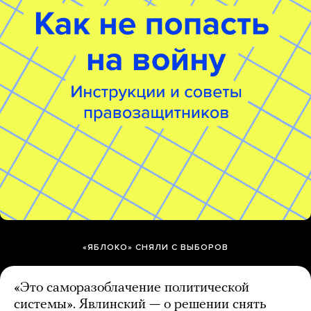
«ЯБЛОКО» СНЯЛИ С ВЫБОРОВ
«Это саморазоблачение политической
системы». Явлинский — о решении снять