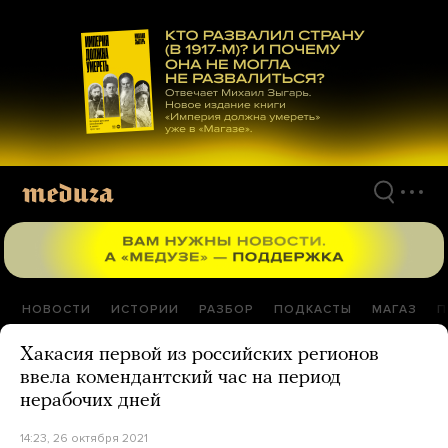
Перейти
к
материалам
НОВОСТИ
ИСТОРИИ
РАЗБОР
ПОДКАСТЫ
МАГАЗ
П
Хакасия первой из российских регионов
ввела комендантский час на период
нерабочих дней
14:23, 26 октября 2021