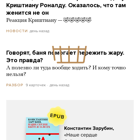
Криштиану Роналду. Оказалось, что там
женится не он
Реакция Криштиану — 🤣🤣🤣🤣🤣
день назад
НОВОСТИ
Говорят, баня помогает пережить жару.
Это правда?
А полезно ли туда вообще ходить? И кому точно
нельзя?
9 карточек
день назад
РАЗБОР