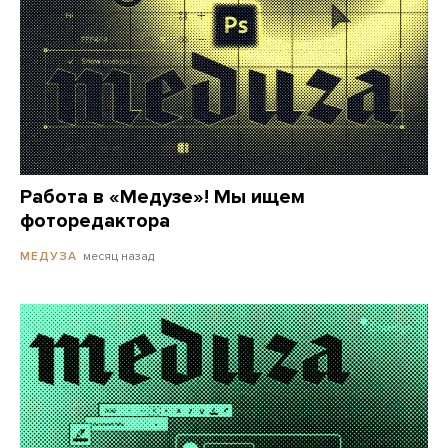
Работа в «Медузе»! Мы ищем
фоторедактора
месяц назад
МЕДУЗА