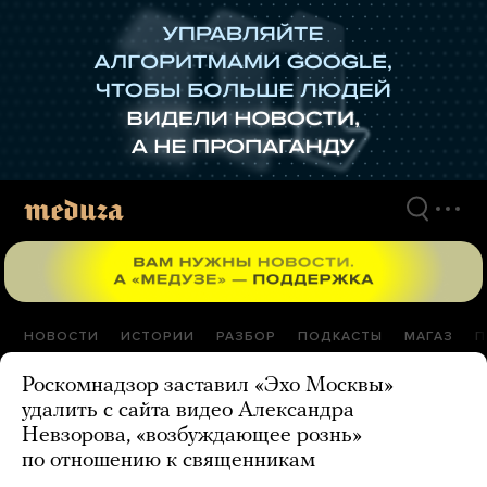
Перейти
к
материалам
НОВОСТИ
ИСТОРИИ
РАЗБОР
ПОДКАСТЫ
МАГАЗ
П
Роскомнадзор заставил «Эхо Москвы»
удалить с сайта видео Александра
Невзорова, «возбуждающее рознь»
по отношению к священникам