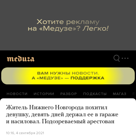
Перейти
к
материалам
НОВОСТИ
ИСТОРИИ
РАЗБОР
ПОДКАСТЫ
МАГАЗ
П
Житель Нижнего Новгорода похитил
девушку, девять дней держал ее в гараже
и насиловал. Подозреваемый арестован
10:16, 4 сентября 2021