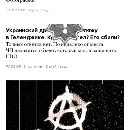
Фотографии
6 дней назад
НОВОСТИ
Украинский дрон попал по пляжу
в Геленджике. Куда он летел? Его сбили?
Точных ответов нет. Но недалеко от места
ЧП находится объект, который могла защищать
ПВО
3 карточки
5 дней назад
РАЗБОР