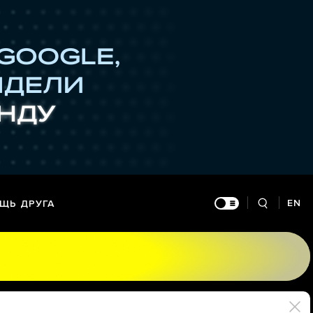
EN
ЩЬ ДРУГА