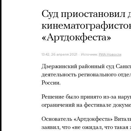
Суд приостановил 
кинематографистов
«Артдокфеста»
13:42, 26 апреля 2021
Источник:
РИА Новости
Дзержинский районный суд Санкт-
деятельность регионального отд
России.
Решение было принято из-за нар
ограничений на фестивале докуме
Основатель «Артдокфеста» Витал
заявил, что «не ожидал, что такая