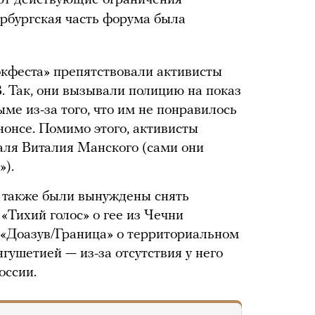
ают действующие ограничения
ербургская часть форума была
кфеста» препятствовали активисты
 Так, они вызывали полицию на показ
ме из-за того, что им не понравилось
нонсе. Помимо этого, активисты
аля Виталия Манского (сами они
»).
 также были вынуждены снять
 «Тихий голос» о гее из Чечни
у «Доазув/Граница» о территориальном
гушетией — из-за отсутствия у него
оссии.