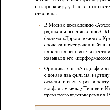
заявив, что организаторы наруш
по коронавирусу. После этого пет
отменена.
В Москве проведению «Артдо
радикального движения SERB.
фильма «Дорога домой» о Кры
слово «аннексированный» в а
напали на основателя фестив
называли это «перформансом
Организаторы «Артдокфеста»
с показа два фильма: картину
отменили из-за угроз, а лент
конфликте между Чечней и Ин
прокатного удостоверения в Р