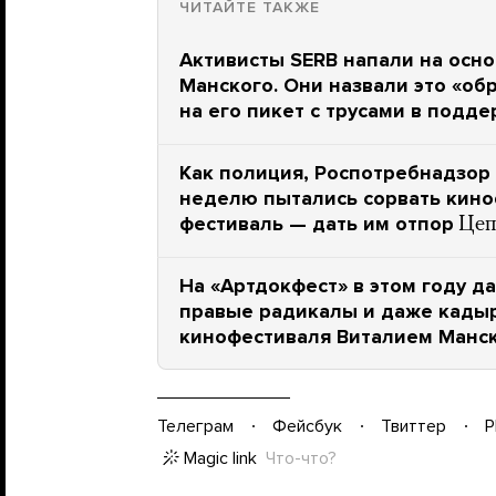
ЧИТАЙТЕ ТАКЖЕ
Активисты SERB напали на осн
Манского. Они назвали это «о
на его пикет с трусами в подд
Как полиция, Роспотребнадзор
неделю пытались сорвать кино
фестиваль — дать им отпор
Цеп
На «Артдокфест» в этом году да
правые радикалы и даже кадыр
кинофестиваля Виталием Манс
Телеграм
Фейсбук
Твиттер
P
Magic link
Что-что?