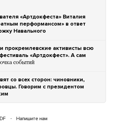
ователя «Артдокфеста» Виталия
братным перформансом» в ответ
ержку Навального
 и прокремлевские активисты всю
фестиваль «Артдокфест». А сам
очка событий
вят со всех сторон: чиновники,
овцы. Говорим с президентом
ким
DF
Напишите нам