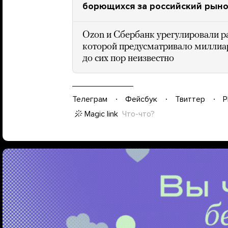
борющихся за российский рын
Ozon и Сбербанк урегулировали ра
которой предусматривало миллиар
до сих пор неизвестно
Телеграм
Фейсбук
Твиттер
P
Magic link
Что-что?