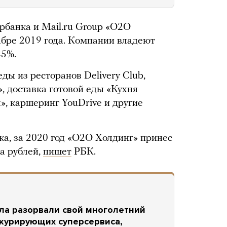
банка и Mail.ru Group «О2О
абре 2019 года. Компании владеют
45%.
ды из ресторанов Delivery Club,
, доставка готовой еды «Кухня
», каршеринг YouDrive и другие
ка, за 2020 год «О2О Холдинг» принес
а рублей,
пишет
РБК.
ала разорвали свой многолетний
нкурирующих суперсервиса,