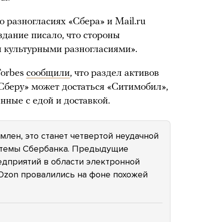
о разногласиях «Сбера» и Mail.ru
издание писало, что стороны
и культурными разногласиями».
Forbes
сообщили
, что раздел активов
«Сберу» может достаться «Ситимобил»,
нные с едой и доставкой.
рмлен, это станет четвертой неудачной
стемы Сбербанка. Предыдущие
едприятий в области электронной
 Ozon провалились на фоне похожей