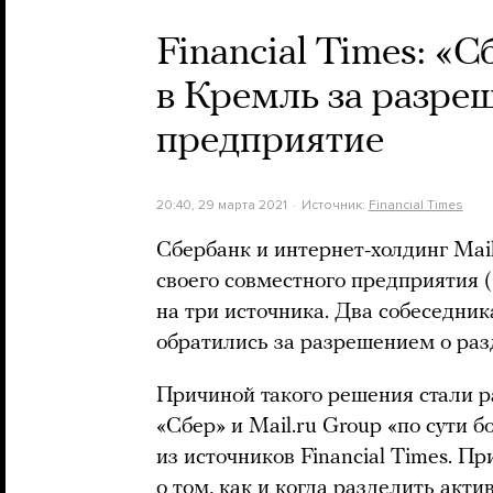
Financial Times: «С
в Кремль за разре
предприятие
20:40, 29 марта 2021
Источник:
Financial Times
Сбербанк и интернет-холдинг Mai
своего совместного предприятия (
на три источника. Два собеседник
обратились за разрешением о раз
Причиной такого решения стали р
«Сбер» и Mail.ru Group «по сути 
из источников Financial Times. П
о том, как и когда разделить акти