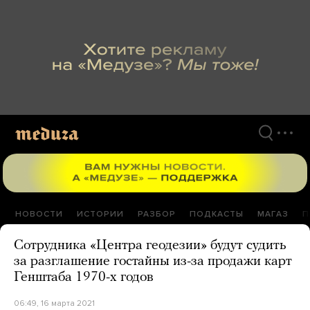
Перейти
к
материалам
НОВОСТИ
ИСТОРИИ
РАЗБОР
ПОДКАСТЫ
МАГАЗ
П
Сотрудника «Центра геодезии» будут судить
за разглашение гостайны из-за продажи карт
Генштаба 1970-х годов
06:49, 16 марта 2021