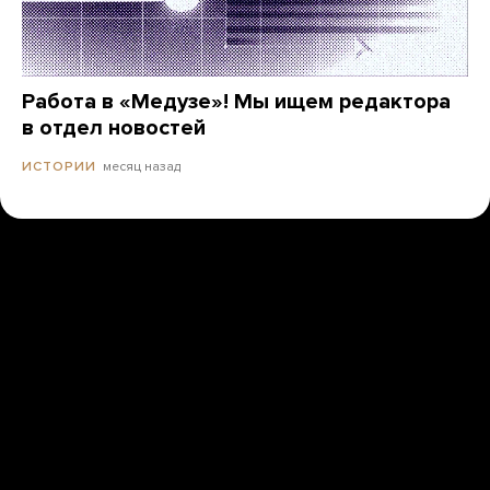
Работа в «Медузе»! Мы ищем редактора
в отдел новостей
месяц назад
ИСТОРИИ