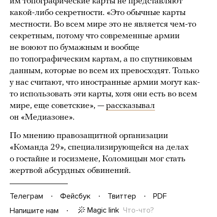
им топографические карты не представляют
какой-либо секретности. «Это обычные карты
местности. Во всем мире это не является чем-то
секретным, потому что современные армии
не воюют по бумажным и вообще
по топографическим картам, а по спутниковым
данным, которые во всем их превосходят. Только
у нас считают, что иностранные армии могут как-
то использовать эти карты, хотя они есть во всем
мире, еще советские», —
рассказывал
он «Медиазоне».
По мнению правозащитной организации
«Команда 29», специализирующейся на делах
о гостайне и госизмене, Коломицын мог стать
жертвой абсурдных обвинений.
Телеграм
Фейсбук
Твиттер
PDF
Magic link
Что-что?
Напишите нам