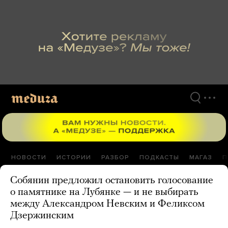
Перейти
к
материалам
НОВОСТИ
ИСТОРИИ
РАЗБОР
ПОДКАСТЫ
МАГАЗ
П
Собянин предложил остановить голосование
о памятнике на Лубянке — и не выбирать
между Александром Невским и Феликсом
Дзержинским