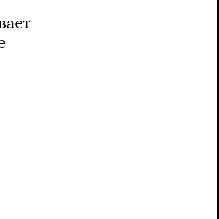
вает
е