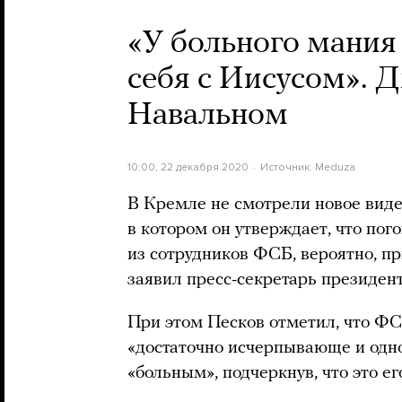
«У больного мания 
себя с Иисусом». 
Навальном
10:00, 22 декабря 2020
Источник:
Meduza
В Кремле не смотрели новое виде
в котором он утверждает, что пог
из сотрудников ФСБ, вероятно, п
заявил пресс-секретарь президен
При этом Песков отметил, что Ф
«достаточно исчерпывающе и одно
«больным», подчеркнув, что это ег