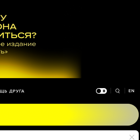
EN
ЩЬ ДРУГА