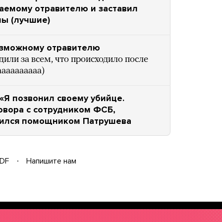
аемому отравителю и заставил
мы (лучшие)
озможному отравителю
или за всем, что происходило после
аааааааааа)
«Я позвонил своему убийце.
говора с сотрудником ФСБ,
вился помощником Патрушева
DF
Напишите нам