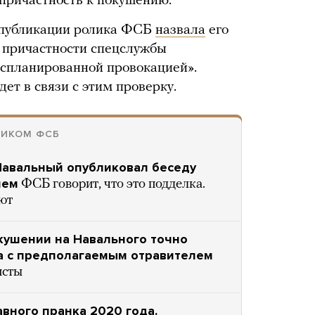
причастность к покушению.
е публикации ролика ФСБ
назвала
его
о причастности спецслужбы
«спланированной провокацией».
дет в связи с этим проверку.
НИКОМ ФСБ
 Навальный опубликовал беседу
лем
ФСБ говорит, что это подделка.
ют
окушении на Навального точно
ра с предполагаемым отравителем
исты
вного пранка 2020 года.